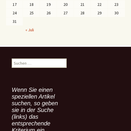
17
18
19
20
21
22
23
24
25
26
27
28
29
30
31
« Juli
S
u
c
h
e
Wenn Sie einen
n
speziellen Artikel
n
suchen, so geben
a
sie in der Suche
c
(links) das
h
:
entsprechende
Kriterium ein.