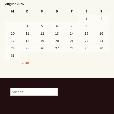
August 2026
M
D
M
D
F
S
S
1
2
3
4
5
6
7
8
9
10
11
12
13
14
15
16
17
18
19
20
21
22
23
24
25
26
27
28
29
30
31
« Juli
S
u
c
h
e