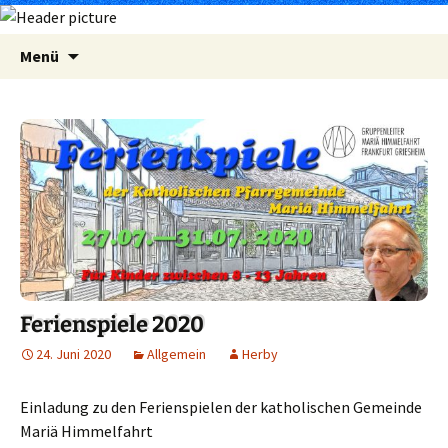
Zum
Suchen
Menü
Inhalt
nach:
springen
Ferienspiele 2020
24. Juni 2020
Allgemein
Herby
Einladung zu den Ferienspielen der katholischen Gemeinde
Mariä Himmelfahrt