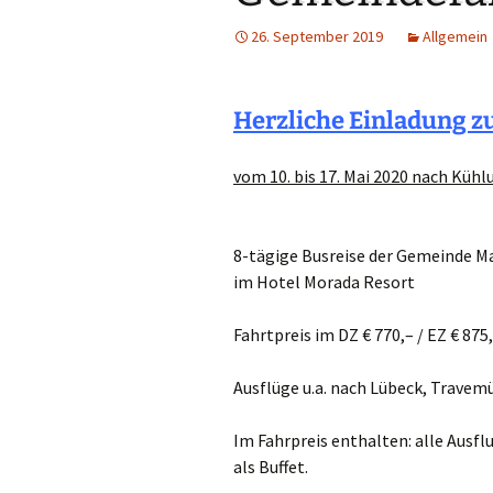
Links
26. September 2019
Allgemein
Messdienerpla
Oekum. Kirche
Herzliche Einladung z
PGR-Wahl 2019
vom 10. bis 17. Mai 2020 nach Küh
Prävention im 
Limburg
8-tägige Busreise der Gemeinde 
Seelsorglicher
im Hotel Morada Resort
Stadtkirchenf
Fahrtpreis im DZ € 770,– / EZ € 875
Stellenaussch
Ausflüge u.a. nach Lübeck, Travem
Terminplan
Im Fahrpreis enthalten: alle Ausf
als Buffet.
Unsere Kirche