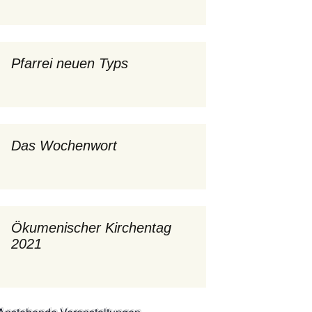
mburg
Messdienerplan
 Gallus (ext. Link)
Pfarrei neuen Typs
uffamilien
ther-trifft-Franziskus
t. Link)
Das Wochenwort
ser Wochenwort
kunftswerkstatt –
Ergebnisse der
artseite
Arbeitsgruppen
(Zukunftswerkstatt)
Ökumenischer Kirchentag
2021