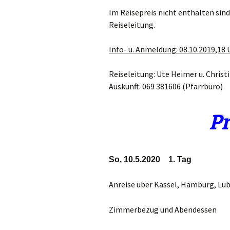
Gemeindehäus
Im Reisepreis nicht enthalten sind:
Vermietungen
Reiseleitung.
Vorschau
Info- u. Anmeldung: 08.10.2019,18
Reiseleitung: Ute Heimer u. Christ
Wochenblatt
Auskunft: 069 381606 (Pfarrbüro)
Zukunftswerks
Startseite
P
So, 10.5.2020 1. Tag
Anreise über Kassel, Hamburg, Lü
Zimmerbezug und Abendessen