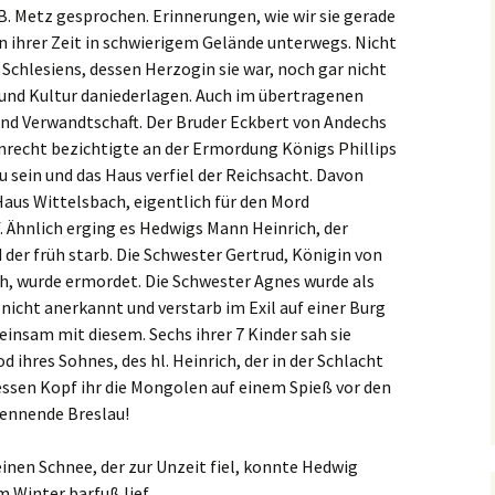
. Metz gesprochen. Erinnerungen, wie wir sie gerade
in ihrer Zeit in schwierigem Gelände unterwegs. Nicht
 Schlesiens, dessen Herzogin sie war, noch gar nicht
und Kultur daniederlagen. Auch im übertragenen
 und Verwandtschaft. Der Bruder Eckbert von Andechs
nrecht bezichtigte an der Ermordung Königs Phillips
 sein und das Haus verfiel der Reichsacht. Davon
 Haus Wittelsbach, eigentlich für den Mord
f. Ähnlich erging es Hedwigs Mann Heinrich, der
der früh starb. Die Schwester Gertrud, Königin von
th, wurde ermordet. Die Schwester Agnes wurde als
nicht anerkannt und verstarb im Exil auf einer Burg
meinsam mit diesem. Sechs ihrer 7 Kinder sah sie
 ihres Sohnes, des hl. Heinrich, der in der Schlacht
ssen Kopf ihr die Mongolen auf einem Spieß vor den
rennende Breslau!
inen Schnee, der zur Unzeit fiel, konnte Hedwig
m Winter barfuß lief.