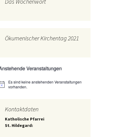
Das Wochenwort
mburg
Messdienerplan
 Gallus (ext. Link)
uffamilien
Ökumenischer Kirchentag 2021
ther-trifft-Franziskus
t. Link)
ser Wochenwort
Anstehende Veranstaltungen
kunftswerkstatt –
Ergebnisse der
artseite
Es sind keine anstehenden Veranstaltungen
Arbeitsgruppen
Hinweis
(Zukunftswerkstatt)
vorhanden.
Kontaktdaten
Katholische Pfarrei
St. Hildegard: