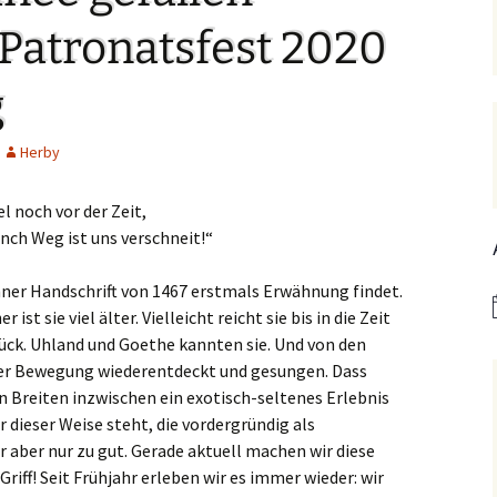
Hedwigsforum (ext. Link)
Trauung
Hilfenetz Nied-Griesheim
Li
Patronatsfest 2020
Ministranten
n
Kath. Kirche Nied (ext.
KAB –
St.
Link)
Arbeitnehmerkirche
g
Die Robusten
ntag 2021
Ta
Ev. Kirche Griesheim (ext.
Spielkreise /
Link)
Eltern-Kind-Gruppe
Seniorenarbeit
Herby
PGR – Wahl 2015
Lu
(ex
St. Gallus (ext. Link)
Tauffamilien
el noch vor der Zeit,
Bistum
Un
nch Weg ist uns verschneit!“
Stadtkirche Frankfurt
Unser Wochenwort
(ext. Link)
 Notruf
Zu
chner Handschrift von 1467 erstmals Erwähnung findet.
St
Haus am Dom (ext. Link)
er ist sie viel älter. Vielleicht reicht sie bis in die Zeit
orum
urück. Uhland und Goethe kannten sie. Und von den
Dompfarrei St.
hrer Bewegung wiederentdeckt und gesungen. Dass
reibungen
Bartholomäus (ext. Link)
en Breiten inzwischen ein exotisch-seltenes Erlebnis
r dieser Weise steht, die vordergründig als
St. Josef Bornheim (ext.
Link)
 aber nur zu gut. Gerade aktuell machen wir diese
riff! Seit Frühjahr erleben wir es immer wieder: wir
n und
Kirche Mariä Himmelfahrt