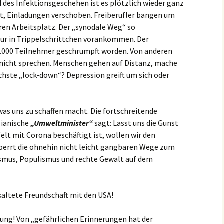
er
Bistum Limburg (ext.
 des Infektionsgeschehen ist es plötzlich wieder ganz
Link)
t, Einladungen verschoben. Freiberufler bangen um
Kirche St. Hedwig
ren Arbeitsplatz. Der „synodale Weg“ so
Caritas Frankfurt (ext.
Link)
Das Pfarrhaus
ur in Trippelschrittchen vorankommen. Der
0.000 Teilnehmer geschrumpft worden. Von anderen
Förderverein Caritas (ext.
Unser Josefshaus
 nicht sprechen. Menschen gehen auf Distanz, mache
Link)
chste „lock-down“? Depression greift um sich oder
Haus im Haus
Kirchenzeitung Limburg
(St.Hedwig)
tatt –
(ext. Link)
 was uns zu schaffen macht. Die fortschreitende
Kirchenfenster in Mariä
Jugendkirche Jona (ext.
Himmelfahrt
lianische
„Umweltminister“
sagt: Lasst uns die Gunst
Link)
lt mit Corona beschäftigt ist, wollen wir den
Aus dem Archiv
errt die ohnehin nicht leicht gangbaren Wege zum
Stadtsynodalrat
ismus, Populismus und rechte Gewalt auf dem
Wir sind Kirche (ext. Link)
kaltete Freundschaft mit den USA!
Vereinsring Griesheim
(ext. Link)
ung! Von „gefährlichen Erinnerungen hat der