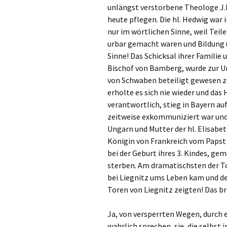
unlängst verstorbene Theologe J.B
heute pflegen. Die hl. Hedwig war 
nur im wörtlichen Sinne, weil Teile
urbar gemacht waren und Bildung 
Sinne! Das Schicksal ihrer Familie
Bischof von Bamberg, wurde zur U
von Schwaben beteiligt gewesen zu
erholte es sich nie wieder und das
verantwortlich, stieg in Bayern au
zeitweise exkommuniziert war und 
Ungarn und Mutter der hl. Elisabe
Königin von Frankreich vom Papst 
bei der Geburt ihres 3. Kindes, ge
sterben. Am dramatischsten der Tod
bei Liegnitz ums Leben kam und de
Toren von Liegnitz zeigten! Das b
Ja, von versperrten Wegen, durch e
wahrlich sprechen, sie, die selbst i