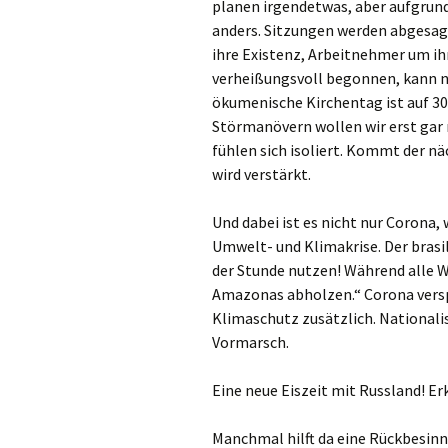
Gemeindehäus
planen irgendetwas, aber aufgrund
anders. Sitzungen werden abgesag
Vermietungen
ihre Existenz, Arbeitnehmer um ih
verheißungsvoll begonnen, kann n
Vorschau
ökumenische Kirchentag ist auf 3
Störmanövern wollen wir erst gar
fühlen sich isoliert. Kommt der nä
Wochenblatt
wird verstärkt.
Zukunftswerks
Startseite
Und dabei ist es nicht nur Corona,
Umwelt- und Klimakrise. Der brasi
der Stunde nutzen! Während alle We
Amazonas abholzen.“ Corona versp
Klimaschutz zusätzlich. National
Vormarsch.
Eine neue Eiszeit mit Russland! Er
Manchmal hilft da eine Rückbesinn