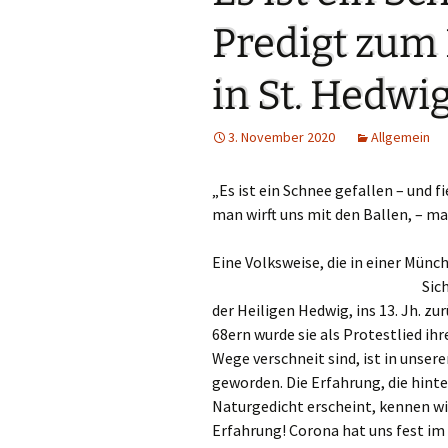
Links
Predigt zum 
Messdienerpla
in St. Hedwi
Oekum. Kirche
3. November 2020
Allgemein
PGR-Wahl 2019
„Es ist ein Schnee gefallen – und fi
Prävention im 
Limburg
man wirft uns mit den Ballen, – ma
Seelsorglicher
Eine Volksweise, die in einer Mün
Sich
Stadtkirchenf
der Heiligen Hedwig, ins 13. Jh. z
68ern wurde sie als Protestlied i
Stellenaussch
Wege verschneit sind, ist in unser
geworden. Die Erfahrung, die hinte
Terminplan
Naturgedicht erscheint, kennen wir
Erfahrung! Corona hat uns fest im G
Unsere Kirche