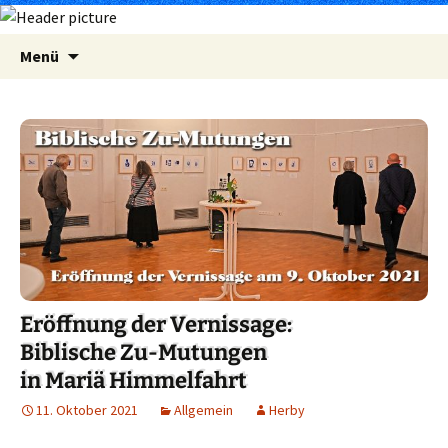
Zum
Suchen
Menü
Inhalt
nach:
springen
Eröffnung der Vernissage:
Biblische Zu-Mutungen
in Mariä Himmelfahrt
11. Oktober 2021
Allgemein
Herby