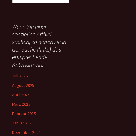
u
c
h
e
Wenn Sie einen
n
speziellen Artikel
n
suchen, so geben sie in
a
c
der Suche (links) das
h
entsprechende
:
Kriterium ein.
Juli 2026
August 2025
April 2025
März 2025
Februar 2025
Januar 2025
Dezember 2024