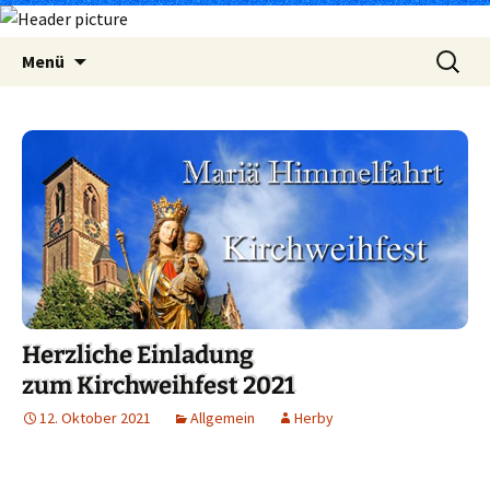
Zum
Suchen
Menü
Inhalt
nach:
springen
Herzliche Einladung
zum Kirchweihfest 2021
12. Oktober 2021
Allgemein
Herby