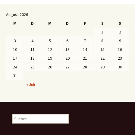
August 2026
M
D
M
D
F
S
S
1
2
3
4
5
6
7
8
9
10
11
12
13
14
15
16
17
18
19
20
21
22
23
24
25
26
27
28
29
30
31
« Juli
S
u
c