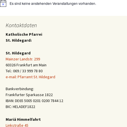
Es sind keine anstehenden Veranstaltungen vorhanden.
Hinweis
Kontaktdaten
Katholische Pfarrei
St. Hildegard:
St. Hildegard
Mainzer Landstr. 299
60326 Frankfurt am Main
Tel.: 069 / 33 999 78 80
e-mail: Pfarramt St. Hildegard
Bankverbindung:
Frankfurter Sparkasse 1822
IBAN: DE65 5005 0201 0200 7844 12
BIC: HELADEF1822
Mariä Himmelfahrt
Linkstraße 45