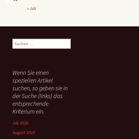
« Juli
S
u
c
h
e
Wenn Sie einen
n
speziellen Artikel
n
suchen, so geben sie in
a
c
der Suche (links) das
h
entsprechende
:
Kriterium ein.
Juli 2026
August 2025