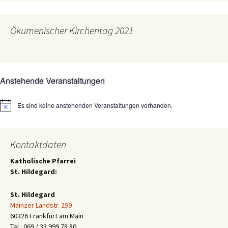
Ökumenischer Kirchentag 2021
Anstehende Veranstaltungen
Es sind keine anstehenden Veranstaltungen vorhanden.
Hinweis
Kontaktdaten
Katholische Pfarrei
St. Hildegard:
St. Hildegard
Mainzer Landstr. 299
60326 Frankfurt am Main
Tel.: 069 / 33 999 78 80