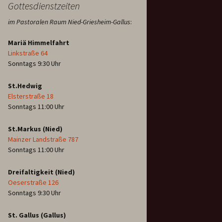
Gottesdienstzeiten
im Pastoralen Raum Nied-Griesheim-Gallus
:
Mariä Himmelfahrt
Linkstraße 64
Sonntags 9:30 Uhr
St.Hedwig
Elsterstraße 18
Sonntags 11:00 Uhr
St.Markus (Nied)
Mainzer Landstraße 787
Sonntags 11:00 Uhr
Dreifaltigkeit (Nied)
Oeserstraße 126
Sonntags 9:30 Uhr
St. Gallus (Gallus)