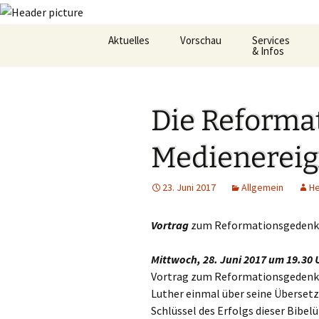
Zum
Aktuelles
Vorschau
Services
Inhalt
& Infos
springen
Oekum. Kirchentag 2021
Barrierefreihei
Die Reformat
Zukunftswerkstatt –
Gemeindeheft
Startseite
St.Hildegard
Medienereig
Flüchtlingshilf
23. Juni 2017
Allgemein
H
Gottesdienstp
Hygienekonze
Vortrag
zum Reformationsgedenk
für das Josefs
Mittwoch, 28. Juni 2017 um 19.30 
L&K Pläne
Vortrag zum Reformationsgedenken
Luther einmal über seine Übersetz
Lesung & Evan
Schlüssel des Erfolgs dieser Bibel