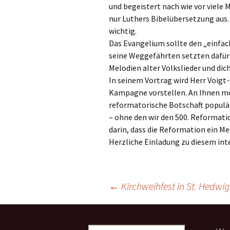
und begeistert nach wie vor viele
Links
nur Luthers Bibelübersetzung aus.
Messdienerpla
wichtig.
Das Evangelium sollte den „einfa
Oekum. Kirche
seine Weggefährten setzten dafür v
Melodien alter Volkslieder und dic
PGR-Wahl 2019
In seinem Vortrag wird Herr Voigt-
Kampagne vorstellen. An Ihnen möc
Prävention im 
reformatorische Botschaft populä
Limburg
– ohne den wir den 500. Reformati
darin, dass die Reformation ein Me
Seelsorglicher
Herzliche Einladung zu diesem int
Stadtkirchenf
Stellenaussch
←
Kirchweihfest in St. Hedwig
Terminplan
Beitragsnavigation
Unsere Kirche