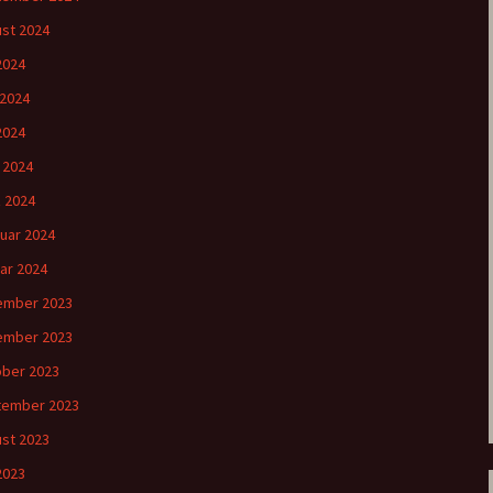
st 2024
 2024
 2024
2024
l 2024
 2024
uar 2024
ar 2024
ember 2023
ember 2023
ber 2023
tember 2023
st 2023
 2023