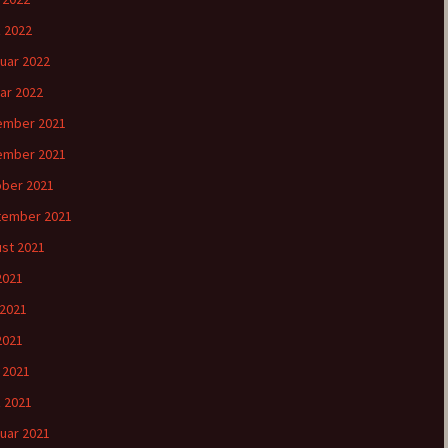
 2022
uar 2022
ar 2022
ember 2021
ember 2021
ber 2021
tember 2021
st 2021
 2021
 2021
2021
l 2021
 2021
uar 2021