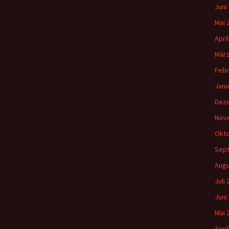
Juni
Mai 
Apri
März
Febr
Janu
Dez
Nov
Okto
Sep
Augu
Juli
Juni
Mai 
Apri