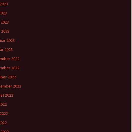
 2023
2023
l 2023
 2023
uar 2023
ar 2023
ember 2022
ember 2022
ber 2022
tember 2022
st 2022
 2022
 2022
2022
l 2022