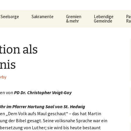
Seelsorge
Sakramente
Gremien
Lebendige
Pa
& mehr
Gemeinde
R
t
Gemeindeleitung
KDG –
Pfarrgemeinderat
Familienkreise
AC
Ho
Datenschutzerkärung
3.
und Formular
Be
ion als
Prävention im Bistum
Verwaltungsrat
Frauengemeinschaf
Car
Limburg
Taufe
Al
Pastoralausschuss
Jugend
Lit
So
nis
e
Seelsorglicher Notruf
Flüchtlingshilfe – Caritas
Firmung
Firmkurs-Intern
Allgemeine
Kanonenelf
Öff
Er
erby
lan
Herzlich Ankommen
Sozialberatung
Eucharistie
Firmkurs 2017/2018
Erstkommunion
Kernige
Hi
pt
Flüchtlingshilfe
Flü
en von
PD Dr. Christopher Voigt-Goy
haus
Bußsakrament
Erstkommunion-Inter
Kirchenmusik
ka
Hedwigsforum
Her
Fr
Uhr im Pfarrer Hartung Saal von St. Hedwig
Krankensalbung
Kleinkind- Gottesdi
 „Dem Volk aufs Maul geschaut“ – das hat Martin
Hygienekonzept
Pa
ung der Bibel gesagt. Seine volksnahe Sprache war ein
gelium
Weihe
für das Josefshaus
Lektoren &
übersetzung von Luther; sie wird bis heute bestaunt
Kommunionhelfer
Pr