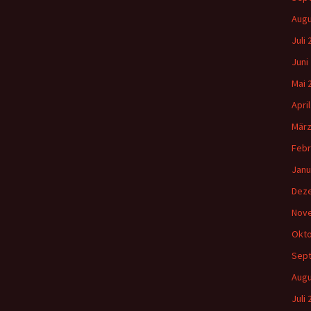
Augu
Juli
Juni
Mai 
Apri
März
Febr
Janu
Dez
Nov
Okto
Sep
Augu
Juli