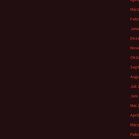
März
Febr
Janu
Dez
Nov
Okto
Sep
Augu
Juli
Juni
Mai 
Apri
März
Febr