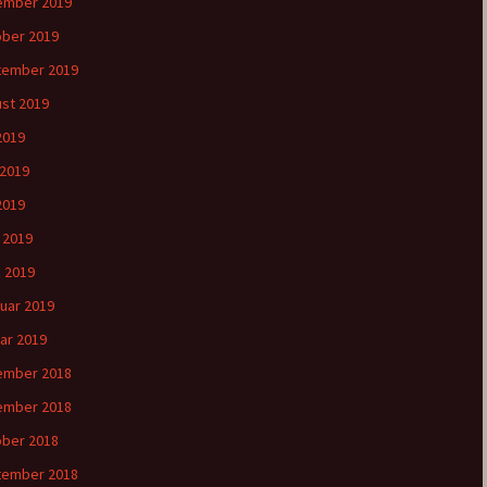
ember 2019
ber 2019
tember 2019
st 2019
 2019
 2019
2019
l 2019
 2019
uar 2019
ar 2019
ember 2018
ember 2018
ber 2018
tember 2018