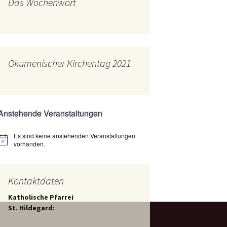
Das Wochenwort
mburg
Messdienerplan
 Gallus (ext. Link)
uffamilien
Ökumenischer Kirchentag 2021
ther-trifft-Franziskus
t. Link)
ser Wochenwort
Anstehende Veranstaltungen
kunftswerkstatt –
Ergebnisse der
artseite
Es sind keine anstehenden Veranstaltungen
Arbeitsgruppen
Hinweis
(Zukunftswerkstatt)
vorhanden.
Kontaktdaten
Katholische Pfarrei
St. Hildegard: