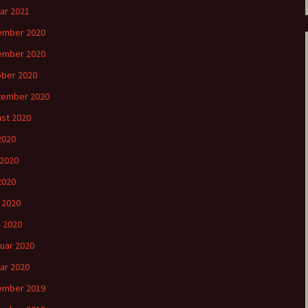
ar 2021
ember 2020
ember 2020
ber 2020
tember 2020
st 2020
 2020
 2020
2020
l 2020
 2020
uar 2020
ar 2020
ember 2019