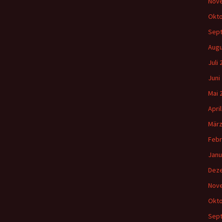
Nov
Okto
Sep
Augu
Juli
Juni
Mai 
Apri
März
Febr
Janu
Dez
Nov
Okto
Sep