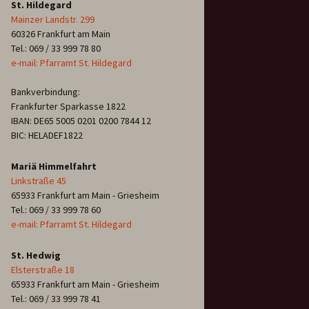
St. Hildegard
Mainzer Landstr. 299
60326 Frankfurt am Main
Tel.: 069 / 33 999 78 80
e-mail: Pfarramt St. Hildegard
Bankverbindung:
Frankfurter Sparkasse 1822
IBAN: DE65 5005 0201 0200 7844 12
BIC: HELADEF1822
Mariä Himmelfahrt
Linkstraße 45
65933 Frankfurt am Main - Griesheim
Tel.: 069 / 33 999 78 60
e-mail: Pfarramt St. Hildegard
St. Hedwig
Elsterstraße 18
65933 Frankfurt am Main - Griesheim
Tel.: 069 / 33 999 78 41