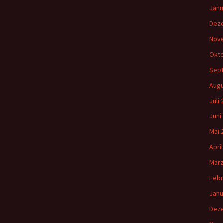
Janu
Dez
Nov
Okto
Sep
Augu
Juli
Juni
Mai 
Apri
März
Febr
Janu
Dez