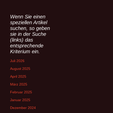
c
h
e
Wenn Sie einen
n
speziellen Artikel
n
suchen, so geben
a
sie in der Suche
c
(links) das
h
entsprechende
:
Kriterium ein.
Juli 2026
August 2025
April 2025
März 2025
Februar 2025
Januar 2025
Dezember 2024