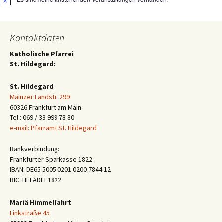
Hinweis
Kontaktdaten
Katholische Pfarrei
St. Hildegard:
St. Hildegard
Mainzer Landstr. 299
60326 Frankfurt am Main
Tel.: 069 / 33 999 78 80
e-mail: Pfarramt St. Hildegard
Bankverbindung:
Frankfurter Sparkasse 1822
IBAN: DE65 5005 0201 0200 7844 12
BIC: HELADEF1822
Mariä Himmelfahrt
Linkstraße 45