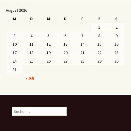
August 2026
M
D
M
D
F
S
S
1
2
3
4
5
6
7
8
9
10
11
12
13
14
15
16
17
18
19
20
21
22
23
24
25
26
27
28
29
30
31
« Juli
S
u
c
h