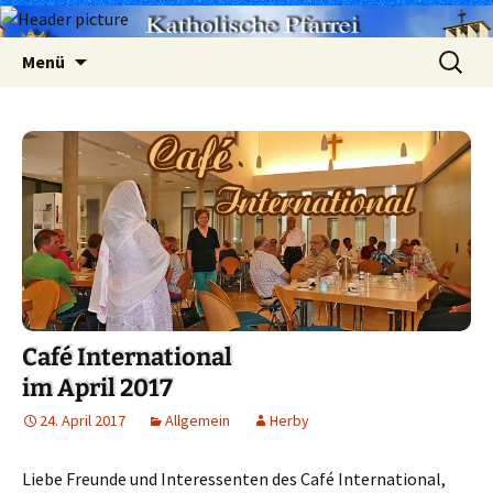
Zum
Suchen
Menü
Inhalt
nach:
springen
Café International
im April 2017
24. April 2017
Allgemein
Herby
Liebe Freunde und Interessenten des Café International,