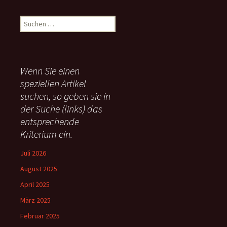
S
u
c
h
e
Wenn Sie einen
n
speziellen Artikel
n
suchen, so geben sie in
a
c
der Suche (links) das
h
entsprechende
:
Kriterium ein.
Juli 2026
August 2025
April 2025
März 2025
Februar 2025