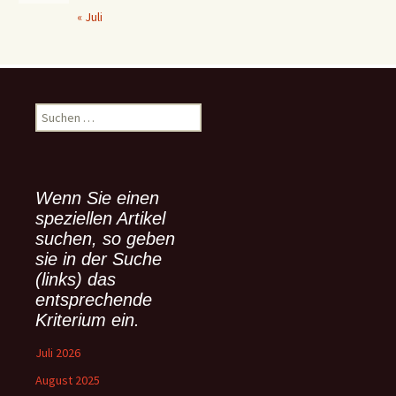
« Juli
S
u
c
h
e
Wenn Sie einen
n
speziellen Artikel
n
suchen, so geben
a
sie in der Suche
c
(links) das
h
:
entsprechende
Kriterium ein.
Juli 2026
August 2025