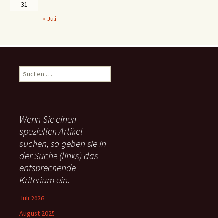
31
« Juli
S
u
c
h
e
Wenn Sie einen
n
speziellen Artikel
n
suchen, so geben sie in
a
c
der Suche (links) das
h
entsprechende
:
Kriterium ein.
Juli 2026
August 2025