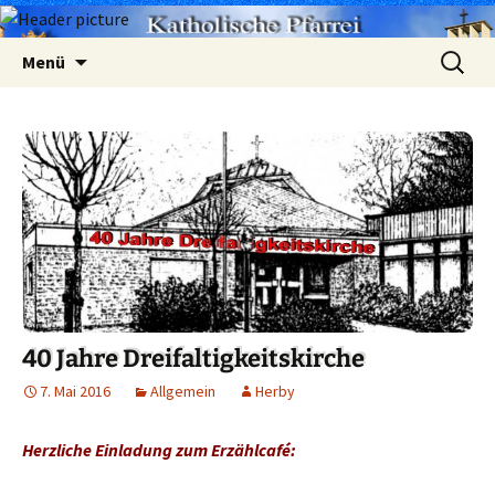
Zum
Suchen
Menü
Inhalt
nach:
springen
40 Jahre Dreifaltigkeitskirche
7. Mai 2016
Allgemein
Herby
Herzliche Einladung zum Erzählcafé: