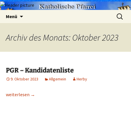
Zum
Suchen
Menü
Inhalt
nach:
springen
Archiv des Monats: Oktober 2023
PGR – Kandidatenliste
9. Oktober 2023
Allgemein
Herby
PGR – Kandidatenliste
weiterlesen
→