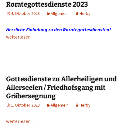
Rorategottesdienste 2023
4. Oktober 2023
Allgemein
Herby
Herzliche Einladung zu den Rorategottesdiensten!
Rorategottesdienste 2023
weiterlesen
→
Gottesdienste zu Allerheiligen und
Allerseelen / Friedhofsgang mit
Gräbersegnung
1. Oktober 2023
Allgemein
Herby
Gottesdienste zu Allerheiligen und Allerseelen / Friedhofsga
weiterlesen
→