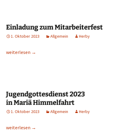
Einladung zum Mitarbeiterfest
1. Oktober 2023
Allgemein
Herby
Einladung zum Mitarbeiterfest
weiterlesen
→
Jugendgottesdienst 2023
in Mariä Himmelfahrt
1. Oktober 2023
Allgemein
Herby
Jugendgottesdienst 2023 in Mariä Himmelfahrt
weiterlesen
→