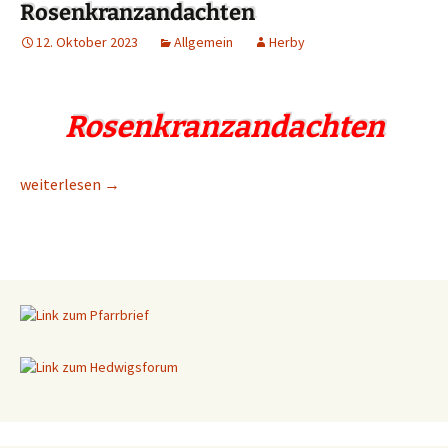
Rosenkranzandachten
12. Oktober 2023
Allgemein
Herby
Rosenkranzandachten
Rosenkranzandachten
weiterlesen
→