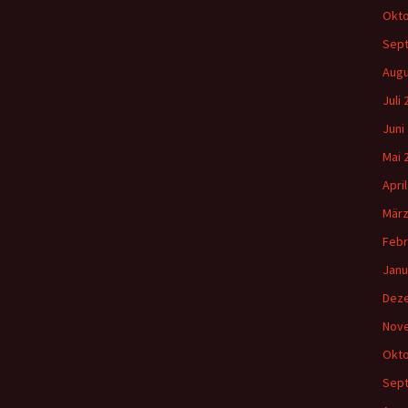
Okto
Sep
Augu
Juli
Juni
Mai 
Apri
März
Febr
Janu
Dez
Nov
Okto
Sep