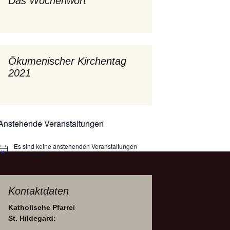
Das Wochenwort
mburg
Messdienerplan
 Gallus (ext. Link)
uffamilien
Ökumenischer Kirchentag
2021
ther-trifft-Franziskus
t. Link)
ser Wochenwort
Anstehende Veranstaltungen
kunftswerkstatt –
Ergebnisse der
artseite
Arbeitsgruppen
(Zukunftswerkstatt)
Es sind keine anstehenden Veranstaltungen
Hinweis
vorhanden.
Kontaktdaten
Katholische Pfarrei
St. Hildegard: