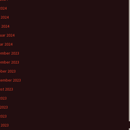
2024
l 2024
 2024
uar 2024
ar 2024
ember 2023
ember 2023
ber 2023
tember 2023
st 2023
 2023
 2023
2023
l 2023