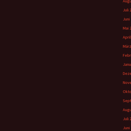
Augu
Juli
Juni
Mai 
Apri
März
Febr
Janu
Dez
Nov
Okto
Sep
Augu
Juli
Juni