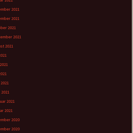
ar 2022
ember 2021
ember 2021
ber 2021
tember 2021
st 2021
 2021
 2021
2021
l 2021
 2021
uar 2021
ar 2021
ember 2020
ember 2020