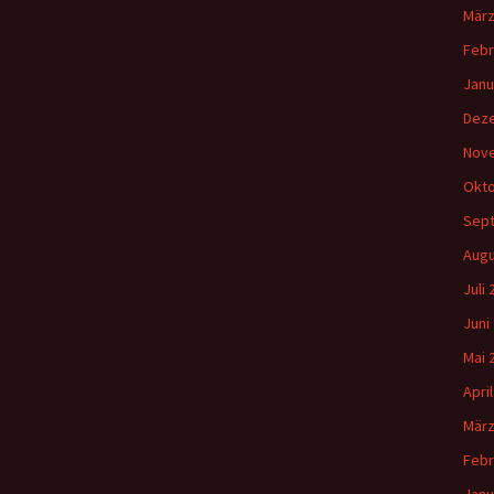
März
Febr
Janu
Dez
Nov
Okto
Sep
Augu
Juli
Juni
Mai 
Apri
März
Febr