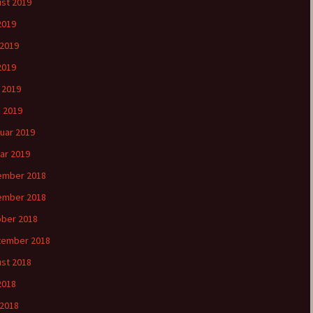
st 2019
 2019
 2019
2019
l 2019
 2019
uar 2019
ar 2019
ember 2018
ember 2018
ber 2018
tember 2018
st 2018
 2018
 2018