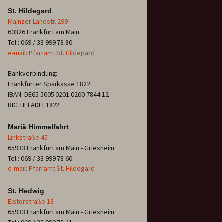
St. Hildegard
Mainzer Landstr. 299
60326 Frankfurt am Main
Tel.: 069 / 33 999 78 80
e-mail: Pfarramt St. Hildegard
Bankverbindung:
Frankfurter Sparkasse 1822
IBAN: DE65 5005 0201 0200 7844 12
BIC: HELADEF1822
Mariä Himmelfahrt
Linkstraße 45
65933 Frankfurt am Main - Griesheim
Tel.: 069 / 33 999 78 60
e-mail: Pfarramt St. Hildegard
St. Hedwig
Elsterstraße 18
65933 Frankfurt am Main - Griesheim