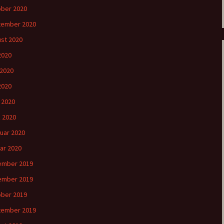
ber 2020
tember 2020
st 2020
 2020
 2020
2020
l 2020
 2020
uar 2020
ar 2020
ember 2019
ember 2019
ber 2019
tember 2019