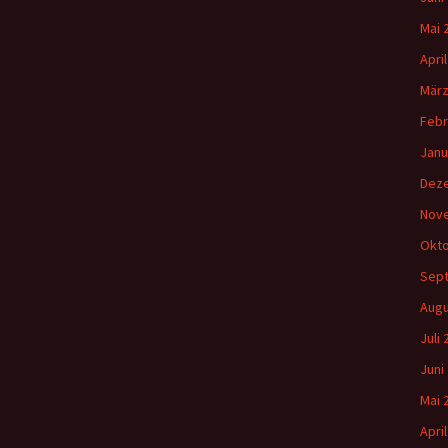
Mai 
Apri
März
Febr
Janu
Dez
Nov
Okto
Sep
Augu
Juli
Juni
Mai 
Apri