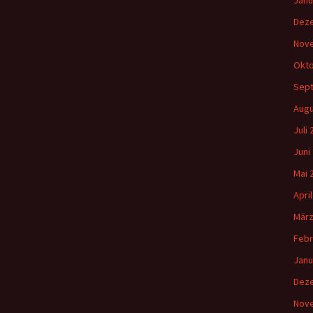
Janu
Dez
Nov
Okto
Sep
Augu
Juli
Juni
Mai 
Apri
März
Febr
Janu
Dez
Nov