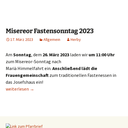
Misereor Fastensonntag 2023
17. März 2023
Allgemein
Herby
Am
Sonntag
, dem
26. März 2023
laden wir
um 11:00 Uhr
zum Misereor-Sonntag nach
Mariä Himmelfahrt ein.
Anschließend lädt die
Frauengemeinschaft
zum traditionellen Fastenessen in
das Josefshaus ein!
Misereor Fastensonntag 2023
weiterlesen
→