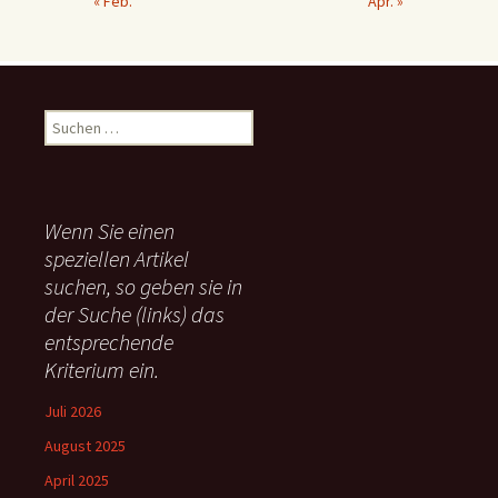
« Feb.
Apr. »
S
u
c
h
e
Wenn Sie einen
n
speziellen Artikel
n
suchen, so geben sie in
a
c
der Suche (links) das
h
entsprechende
:
Kriterium ein.
Juli 2026
August 2025
April 2025