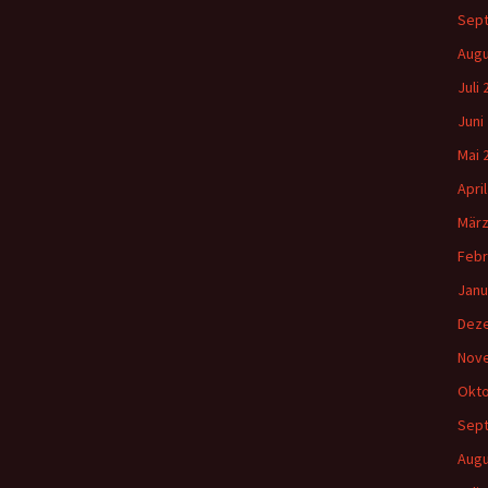
Sep
Augu
Juli
Juni
Mai 
Apri
März
Febr
Janu
Dez
Nov
Okto
Sep
Augu