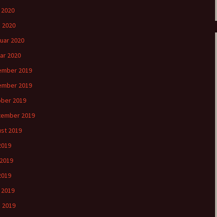
l 2020
 2020
uar 2020
ar 2020
ember 2019
ember 2019
ber 2019
tember 2019
st 2019
 2019
 2019
2019
l 2019
 2019