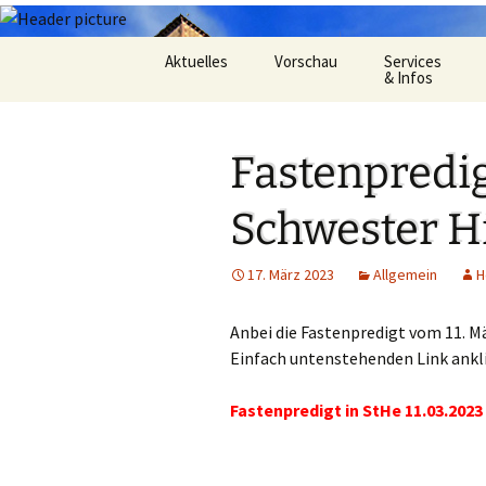
Zum
Aktuelles
Vorschau
Services
Inhalt
& Infos
springen
Oekum. Kirchentag 2021
Barrierefreihei
Fastenpredig
Zukunftswerkstatt –
Gemeindeheft
Startseite
St.Hildegard
Schwester H
Flüchtlingshilf
17. März 2023
Allgemein
H
Gottesdienstp
Anbei die Fastenpredigt vom 11. M
Hygienekonze
für das Josefs
Einfach untenstehenden Link ankl
L&K Pläne
Fastenpredigt in StHe 11.03.2023
Lesung & Evan