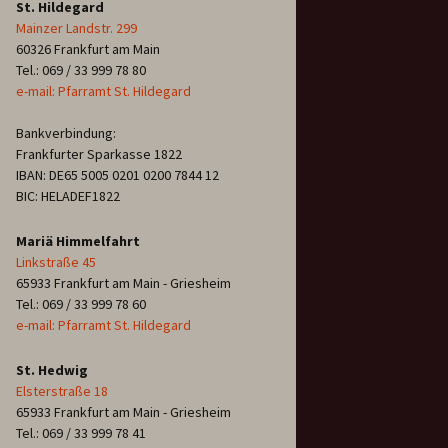
St. Hildegard
Mainzer Landstr. 299
60326 Frankfurt am Main
Tel.: 069 / 33 999 78 80
e-mail: Pfarramt St. Hildegard
Bankverbindung:
Frankfurter Sparkasse 1822
IBAN: DE65 5005 0201 0200 7844 12
BIC: HELADEF1822
Mariä Himmelfahrt
Linkstraße 45
65933 Frankfurt am Main - Griesheim
Tel.: 069 / 33 999 78 60
e-mail: Pfarramt St. Hildegard
St. Hedwig
Elsterstraße 18
65933 Frankfurt am Main - Griesheim
Tel.: 069 / 33 999 78 41