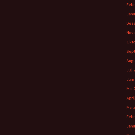
Gemeindehäus
Febr
Vermietungen
Janu
Dez
Vorschau
Nov
Okto
Wochenblatt
Sep
Zukunftswerks
Augu
Startseite
Juli
Juni
Mai 
Apri
März
Febr
Janu