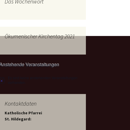
Das Wochenwort
mburg
Messdienerplan
 Gallus (ext. Link)
uffamilien
Ökumenischer Kirchentag 2021
ther-trifft-Franziskus
t. Link)
ser Wochenwort
Anstehende Veranstaltungen
kunftswerkstatt –
Ergebnisse der
artseite
Es sind keine anstehenden Veranstaltungen
Arbeitsgruppen
Hinweis
(Zukunftswerkstatt)
vorhanden.
Kontaktdaten
Katholische Pfarrei
St. Hildegard: