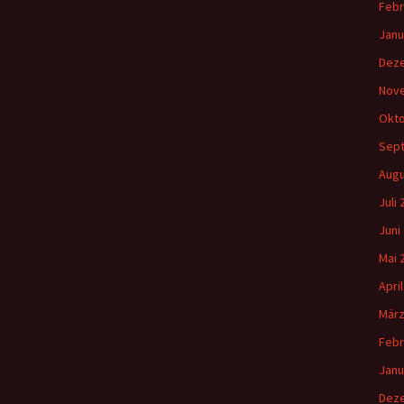
Febr
Janu
Dez
Nov
Okto
Sep
Augu
Juli
Juni
Mai 
Apri
März
Febr
Janu
Dez