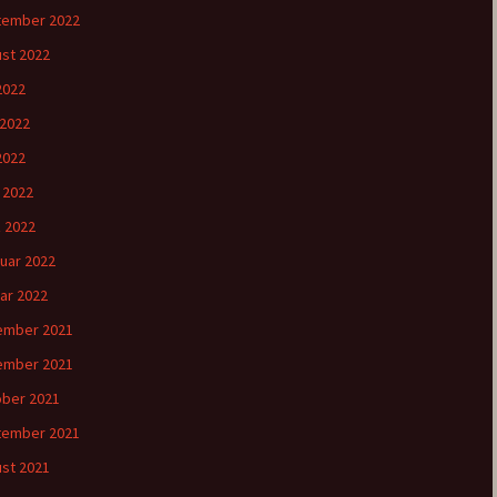
tember 2022
st 2022
 2022
 2022
2022
l 2022
 2022
uar 2022
ar 2022
ember 2021
ember 2021
ber 2021
tember 2021
st 2021