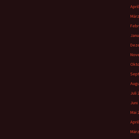
Apri
März
Febr
Janu
Dez
Nov
Okto
Sep
Augu
Juli
Juni
Mai 
Apri
März