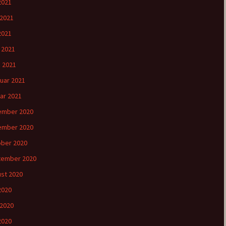
 2021
 2021
2021
l 2021
 2021
uar 2021
ar 2021
ember 2020
ember 2020
ber 2020
tember 2020
st 2020
 2020
 2020
2020