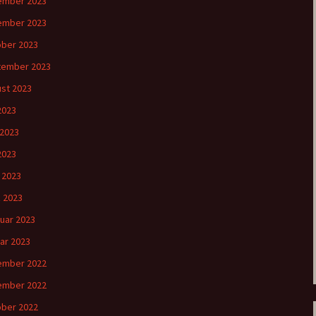
ember 2023
ember 2023
ber 2023
tember 2023
st 2023
 2023
 2023
2023
l 2023
 2023
uar 2023
ar 2023
ember 2022
ember 2022
ber 2022