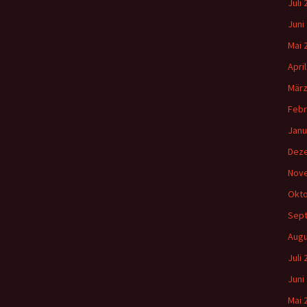
Juli
Juni
Mai 
Apri
März
Febr
Janu
Dez
Nov
Okto
Sep
Augu
Juli
Juni
Mai 