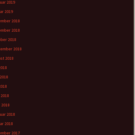
uar 2019
ar 2019
ember 2018
ember 2018
ber 2018
tember 2018
st 2018
 2018
 2018
2018
l 2018
 2018
uar 2018
ar 2018
ember 2017