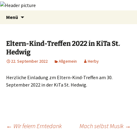
Zum
Suchen
Menü
Inhalt
nach:
springen
Eltern-Kind-Treffen 2022 in KiTa St.
Hedwig
22. September 2022
Allgemein
Herby
Herzliche Einladung zm Eltern-Kind-Treffen am 30.
September 2022 in der KiTa St. Hedwig.
←
Wir feiern Erntedank
Mach selbst Musik
→