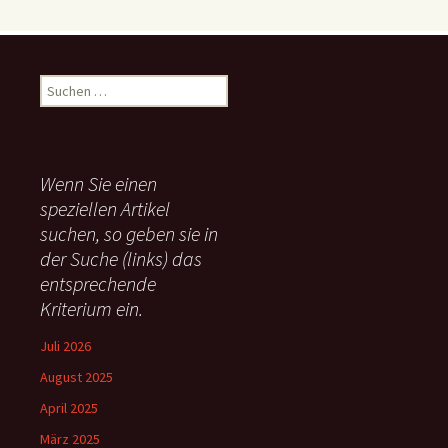
S
u
c
h
e
Wenn Sie einen
n
speziellen Artikel
n
suchen, so geben sie in
a
c
der Suche (links) das
h
entsprechende
:
Kriterium ein.
Juli 2026
August 2025
April 2025
März 2025