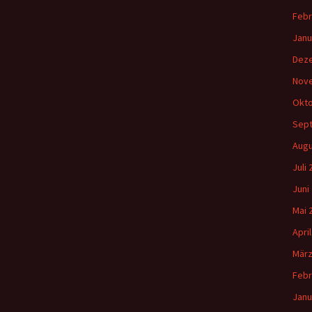
Febr
Janu
Dez
Nov
Okto
Sep
Augu
Juli
Juni
Mai 
Apri
März
Febr
Janu