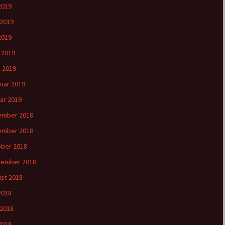
 2019
 2019
2019
l 2019
 2019
uar 2019
ar 2019
ember 2018
ember 2018
ber 2018
tember 2018
st 2018
 2018
 2018
2018