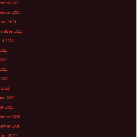
ember 2021
ember 2021
ber 2021
tember 2021
st 2021
 2021
 2021
2021
l 2021
 2021
uar 2021
ar 2021
ember 2020
ember 2020
ber 2020