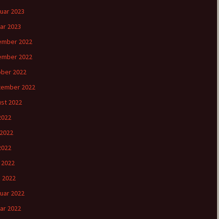
uar 2023
ar 2023
ember 2022
ember 2022
ber 2022
tember 2022
st 2022
 2022
 2022
2022
l 2022
 2022
uar 2022
ar 2022