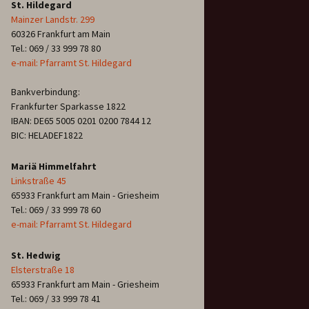
St. Hildegard
Mainzer Landstr. 299
60326 Frankfurt am Main
Tel.: 069 / 33 999 78 80
e-mail: Pfarramt St. Hildegard
Bankverbindung:
Frankfurter Sparkasse 1822
IBAN: DE65 5005 0201 0200 7844 12
BIC: HELADEF1822
Mariä Himmelfahrt
Linkstraße 45
65933 Frankfurt am Main - Griesheim
Tel.: 069 / 33 999 78 60
e-mail: Pfarramt St. Hildegard
St. Hedwig
Elsterstraße 18
65933 Frankfurt am Main - Griesheim
Tel.: 069 / 33 999 78 41