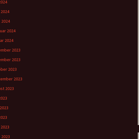
2024
l 2024
 2024
uar 2024
ar 2024
ember 2023
ember 2023
ber 2023
tember 2023
st 2023
 2023
 2023
2023
l 2023
 2023