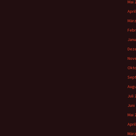
Mai 
Apri
März
Febr
Janu
Dez
Nov
Okto
Sep
Augu
Juli
Juni
Mai 
Apri
März