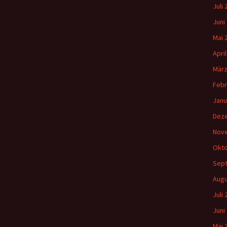
Juli
Juni
Mai 
Apri
März
Febr
Janu
Dez
Nov
Okto
Sep
Augu
Juli
Juni
Mai 