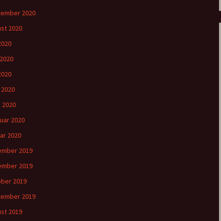
tember 2020
st 2020
 2020
 2020
2020
l 2020
 2020
uar 2020
ar 2020
ember 2019
ember 2019
ber 2019
tember 2019
st 2019