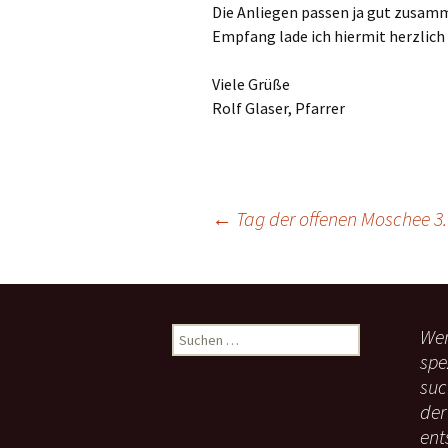
Die Anliegen passen ja gut zusa
Links
Empfang lade ich hiermit herzlich 
Messdienerpla
Viele Grüße
Oekum. Kirche
Rolf Glaser, Pfarrer
PGR-Wahl 2019
Prävention im 
Limburg
←
Tag der offenen Moschee 3.
Beitragsnavigation
Seelsorglicher
Stadtkirchenf
Wen
S
Stellenaussch
u
spe
c
suc
Terminplan
h
der
e
Unsere Kirche
ent
n