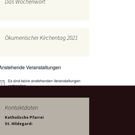
Das Wochenwort
mburg
Messdienerplan
 Gallus (ext. Link)
uffamilien
Ökumenischer Kirchentag 2021
ther-trifft-Franziskus
t. Link)
ser Wochenwort
Anstehende Veranstaltungen
kunftswerkstatt –
Ergebnisse der
artseite
Es sind keine anstehenden Veranstaltungen
Arbeitsgruppen
Hinweis
(Zukunftswerkstatt)
vorhanden.
Kontaktdaten
Katholische Pfarrei
St. Hildegard: