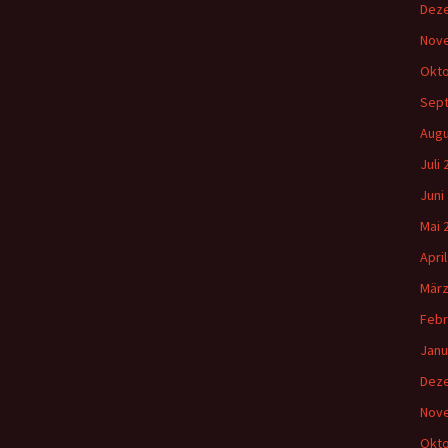
Dez
Nov
Okto
Sep
Augu
Juli
Juni
Mai 
Apri
März
Febr
Janu
Dez
Nov
Okto