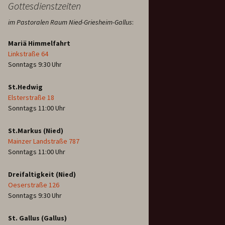
Gottesdienstzeiten
im Pastoralen Raum Nied-Griesheim-Gallus
:
Mariä Himmelfahrt
Linkstraße 64
Sonntags 9:30 Uhr
St.Hedwig
Elsterstraße 18
Sonntags 11:00 Uhr
St.Markus (Nied)
Mainzer Landstraße 787
Sonntags 11:00 Uhr
Dreifaltigkeit (Nied)
Oeserstraße 126
Sonntags 9:30 Uhr
St. Gallus (Gallus)