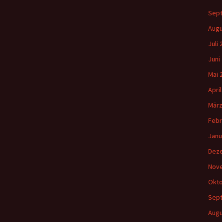
Sep
Augu
Juli
Juni
Mai 
Apri
März
Febr
Janu
Dez
Nov
Okto
Sep
Augu