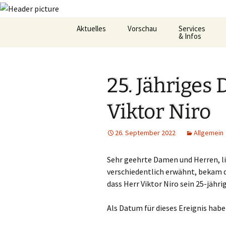
Zum
Aktuelles
Vorschau
Services
Inhalt
& Infos
springen
Oekum. Kirchentag 2021
Barrierefreihei
25. Jähriges
Zukunftswerkstatt –
Gemeindeheft
Startseite
St.Hildegard
Viktor Niro
Flüchtlingshilf
26. September 2022
Allgemein
Gottesdienstp
Hygienekonze
Sehr geehrte Damen und Herren, l
für das Josefs
verschiedentlich erwähnt, bekam 
dass Herr Viktor Niro sein 25-jähri
L&K Pläne
Als Datum für dieses Ereignis habe
Lesung & Evan