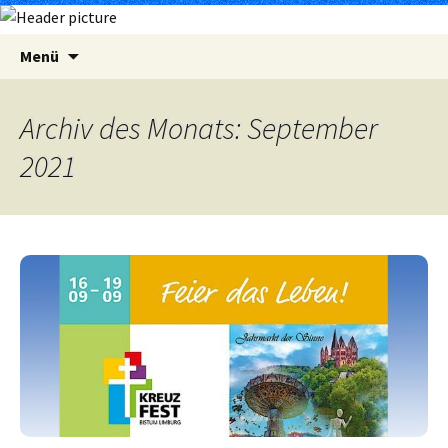
Zum
Suchen
Menü
Inhalt
nach:
springen
Archiv des Monats: September
2021