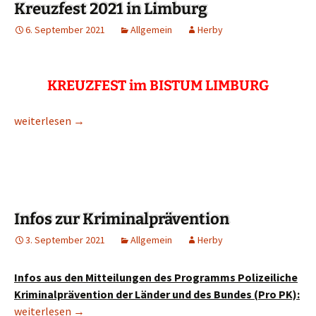
Kreuzfest 2021 in Limburg
6. September 2021
Allgemein
Herby
K
REUZ
FEST im B
ISTUM
L
IMBURG
Kreuzfest 2021 in Limburg
weiterlesen
→
Infos zur Kriminalprävention
3. September 2021
Allgemein
Herby
Infos aus den Mitteilungen des Programms Polizeiliche
Kriminalprävention der Länder und des Bundes (Pro PK):
Infos zur Kriminalprävention
weiterlesen
→