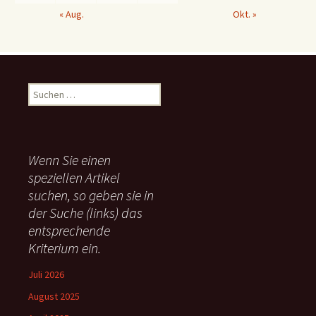
« Aug.
Okt. »
S
u
c
h
e
Wenn Sie einen
n
speziellen Artikel
n
suchen, so geben sie in
a
c
der Suche (links) das
h
entsprechende
:
Kriterium ein.
Juli 2026
August 2025