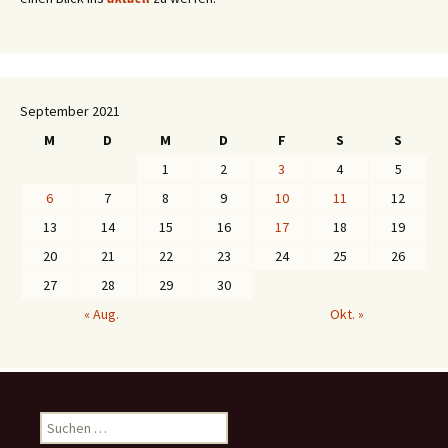
September 2021
M
D
M
D
F
S
S
1
2
3
4
5
6
7
8
9
10
11
12
13
14
15
16
17
18
19
20
21
22
23
24
25
26
27
28
29
30
« Aug.
Okt. »
S
u