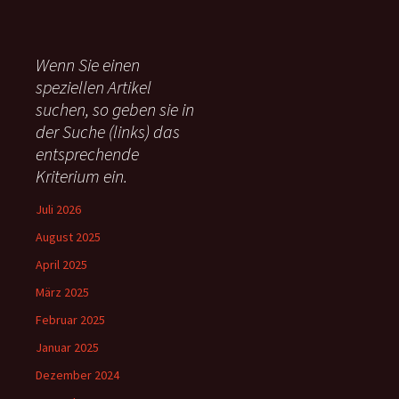
c
h
e
Wenn Sie einen
n
speziellen Artikel
n
suchen, so geben sie in
a
c
der Suche (links) das
h
entsprechende
:
Kriterium ein.
Juli 2026
August 2025
April 2025
März 2025
Februar 2025
Januar 2025
Dezember 2024