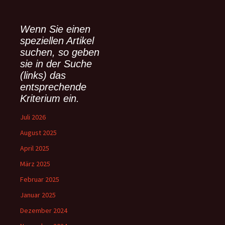
c
h
e
Wenn Sie einen
n
speziellen Artikel
n
suchen, so geben
a
sie in der Suche
c
(links) das
h
:
entsprechende
Kriterium ein.
Juli 2026
August 2025
April 2025
März 2025
Februar 2025
Januar 2025
Dezember 2024