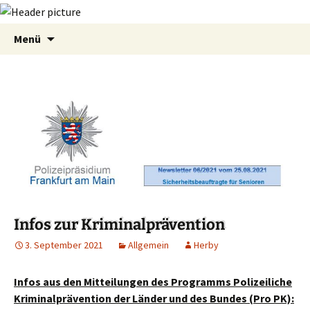
Zum
Suchen
Menü
Inhalt
nach:
springen
Infos zur Kriminalprävention
3. September 2021
Allgemein
Herby
Infos aus den Mitteilungen des Programms Polizeiliche
Kriminalprävention der Länder und des Bundes (Pro PK):