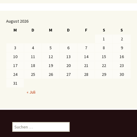
August 2026
M
D
M
D
F
S
S
1
2
3
4
5
6
7
8
9
10
11
12
13
14
15
16
17
18
19
20
21
22
23
24
25
26
27
28
29
30
31
« Juli
S
u