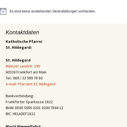
Es sind keine anstehenden Veranstaltungen vorhanden.
Hinweis
Kontaktdaten
Katholische Pfarrei
St. Hildegard:
St. Hildegard
Mainzer Landstr. 299
60326 Frankfurt am Main
Tel.: 069 / 33 999 78 80
e-mail: Pfarramt St. Hildegard
Bankverbindung:
Frankfurter Sparkasse 1822
IBAN: DE65 5005 0201 0200 7844 12
BIC: HELADEF1822
Mariä Himmelfahrt