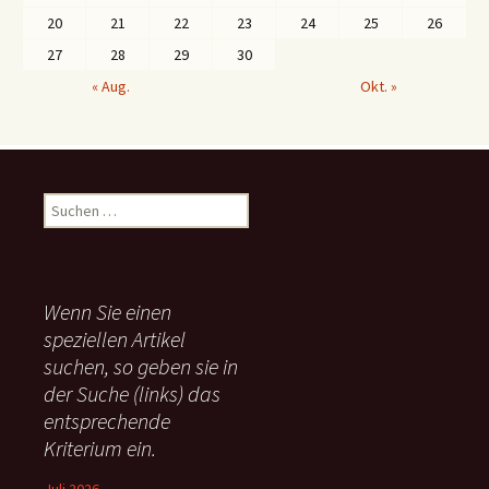
20
21
22
23
24
25
26
27
28
29
30
« Aug.
Okt. »
S
u
c
h
e
Wenn Sie einen
n
speziellen Artikel
n
suchen, so geben sie in
a
c
der Suche (links) das
h
entsprechende
:
Kriterium ein.