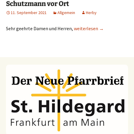
Schutzmann vor Ort
11. September 2021
Allgemein
Herby
Sehr geehrte Damen und Herren,
Schutzmann vor Ort
weiterlesen
→