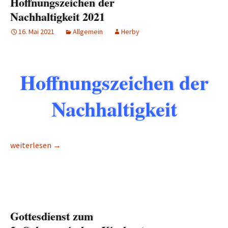
Hoffnungszeichen der
Nachhaltigkeit 2021
16. Mai 2021
Allgemein
Herby
Hoffnungszeichen der
Nachhaltigkeit
Hoffnungszeichen der Nachhaltigkeit 2021
weiterlesen
→
Gottesdienst zum