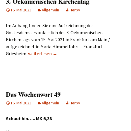
3. Oekumenischen Kirchentag
16. Mai 2021
Allgemein
Herby
Im Anhang finden Sie eine Aufzeichnung des
Gottesdienstes anlässlich des 3. Oekumenischen
Kirchentags vom 15. Mai 2021 in Frankfurt am Main /
aufgezeichnet in Mariä Himmelfahrt – Frankfurt –
Griesheim.
Gottesdienst zum 3. Oekumenischen Kirchentag
weiterlesen
→
Das Wochenwort 49
16. Mai 2021
Allgemein
Herby
Schaut hin….. MK 6,38