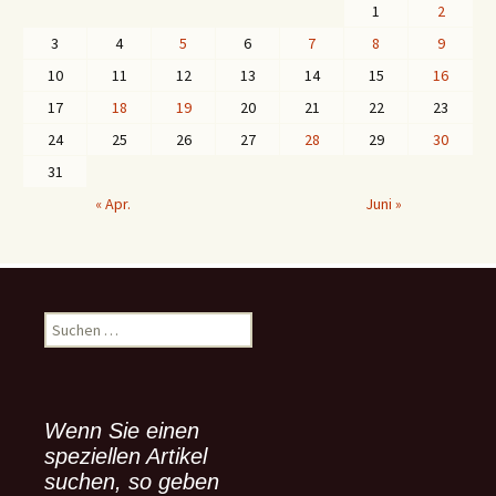
1
2
3
4
5
6
7
8
9
10
11
12
13
14
15
16
17
18
19
20
21
22
23
24
25
26
27
28
29
30
31
« Apr.
Juni »
S
u
c
h
e
Wenn Sie einen
n
speziellen Artikel
n
suchen, so geben
a