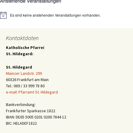
Anstehende Veranstaltungen
Es sind keine anstehenden Veranstaltungen vorhanden.
Hinweis
Kontaktdaten
Katholische Pfarrei
St. Hildegard:
St. Hildegard
Mainzer Landstr. 299
60326 Frankfurt am Main
Tel.: 069 / 33 999 78 80
e-mail: Pfarramt St. Hildegard
Bankverbindung:
Frankfurter Sparkasse 1822
IBAN: DE65 5005 0201 0200 7844 12
BIC: HELADEF1822