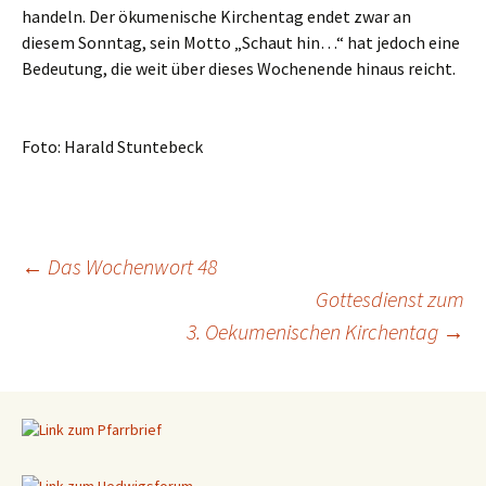
handeln. Der ökumenische Kirchentag endet zwar an
diesem Sonntag, sein Motto „Schaut hin…“ hat jedoch eine
Bedeutung, die weit über dieses Wochenende hinaus reicht.
Foto: Harald Stuntebeck
←
Das Wochenwort 48
Gottesdienst zum
Beitragsnavigation
3. Oekumenischen Kirchentag
→