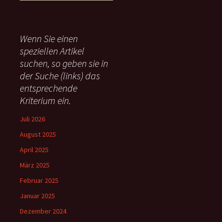
u
c
h
e
Wenn Sie einen
n
speziellen Artikel
n
suchen, so geben sie in
a
c
der Suche (links) das
h
entsprechende
:
Kriterium ein.
Juli 2026
August 2025
April 2025
März 2025
Februar 2025
Januar 2025
Dezember 2024