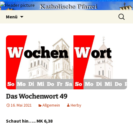
Zum
Suchen
Menü
Inhalt
nach:
springen
Das Wochenwort 49
16. Mai 2021
Allgemein
Herby
Schaut hin….. MK 6,38