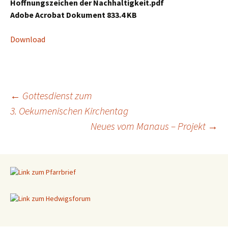
Hoffnungszeichen der Nachhaltigkeit.pdf
Adobe Acrobat Dokument 833.4 KB
Download
←
Gottesdienst zum
3. Oekumenischen Kirchentag
Beitragsnavigation
Neues vom Manaus – Projekt
→