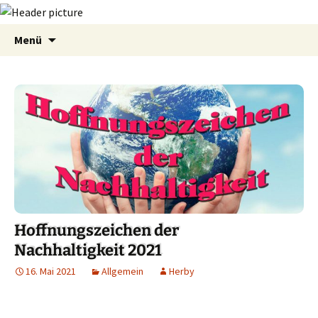
Zum
Suchen
Menü
Inhalt
nach:
springen
Hoffnungszeichen der
Nachhaltigkeit 2021
16. Mai 2021
Allgemein
Herby