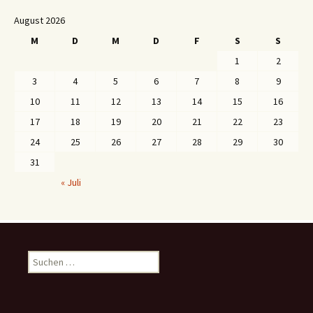
August 2026
M
D
M
D
F
S
S
1
2
3
4
5
6
7
8
9
10
11
12
13
14
15
16
17
18
19
20
21
22
23
24
25
26
27
28
29
30
31
« Juli
S
u
c
h