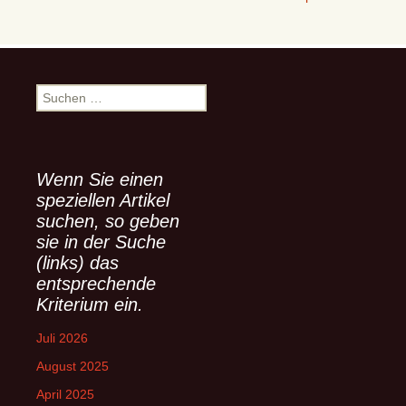
S
u
c
h
e
Wenn Sie einen
n
speziellen Artikel
n
suchen, so geben
a
sie in der Suche
c
(links) das
h
entsprechende
:
Kriterium ein.
Juli 2026
August 2025
April 2025