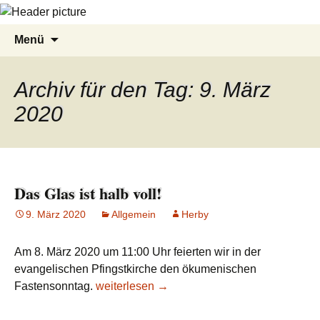
Zum
Suche
Menü
Inhalt
nach:
springen
Archiv für den Tag: 9. März
2020
Das Glas ist halb voll!
9. März 2020
Allgemein
Herby
Am 8. März 2020 um 11:00 Uhr feierten wir in der
evangelischen Pfingstkirche den ökumenischen
Fastensonntag.
Das Glas ist halb voll!
weiterlesen
→