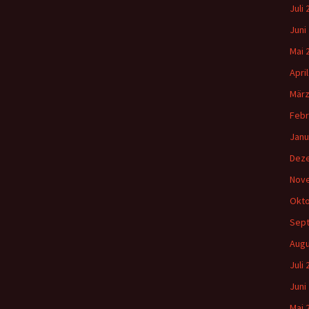
Juli
Juni
Mai 
Apri
März
Febr
Janu
Dez
Nov
Okto
Sep
Augu
Juli
Juni
Mai 