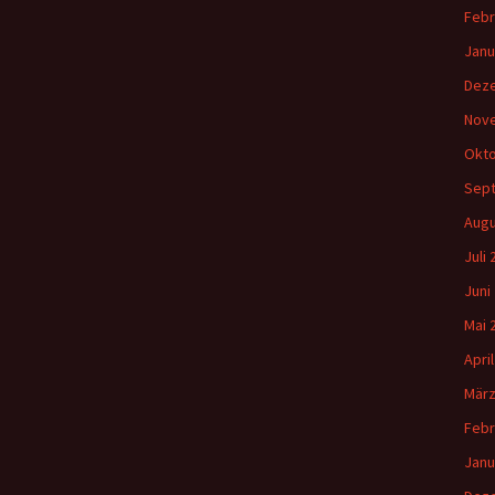
Febr
Janu
Dez
Nov
Okto
Sep
Augu
Juli
Juni
Mai 
Apri
März
Febr
Janu