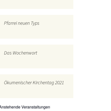
mburg
Messdienerplan
 Gallus (ext. Link)
Pfarrei neuen Typs
uffamilien
ther-trifft-Franziskus
t. Link)
ser Wochenwort
Das Wochenwort
kunftswerkstatt –
Ergebnisse der
artseite
Arbeitsgruppen
(Zukunftswerkstatt)
Ökumenischer Kirchentag 2021
Anstehende Veranstaltungen