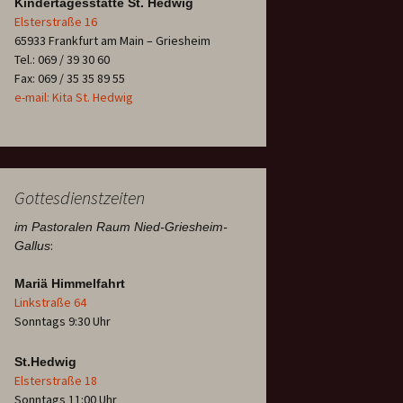
Kindertagesstätte St. Hedwig
Elsterstraße 16
65933 Frankfurt am Main – Griesheim
Tel.: 069 / 39 30 60
Fax: 069 / 35 35 89 55
e-mail: Kita St. Hedwig
Gottesdienstzeiten
im Pastoralen Raum Nied-Griesheim-
:
Gallus
Mariä Himmelfahrt
Linkstraße 64
Sonntags 9:30 Uhr
St.Hedwig
Elsterstraße 18
Sonntags 11:00 Uhr