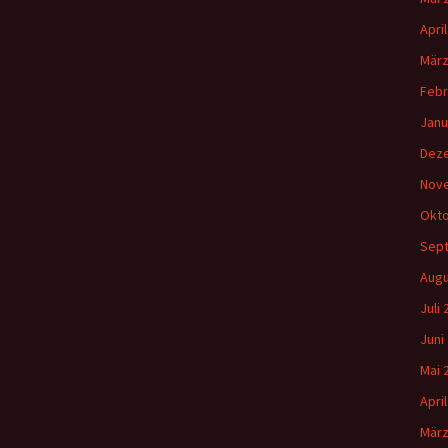
Apri
März
Febr
Janu
Dez
Nov
Okto
Sep
Augu
Juli
Juni
Mai 
Apri
März