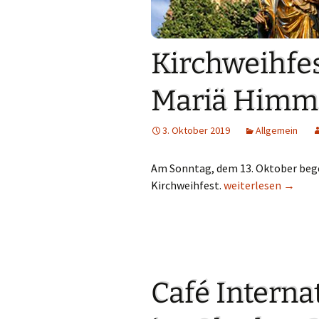
Links
Messdienerpla
Kirchweihfes
Oekum. Kirche
Mariä Himme
PGR-Wahl 2019
3. Oktober 2019
Allgemein
Prävention im 
Limburg
Am Sonntag, dem 13. Oktober bege
Seelsorglicher
Kirchweihfest.
Kirchweihfest 2019
weiterlesen
→
Stadtkirchenf
Stellenaussch
Terminplan
Café Interna
Unsere Kirche