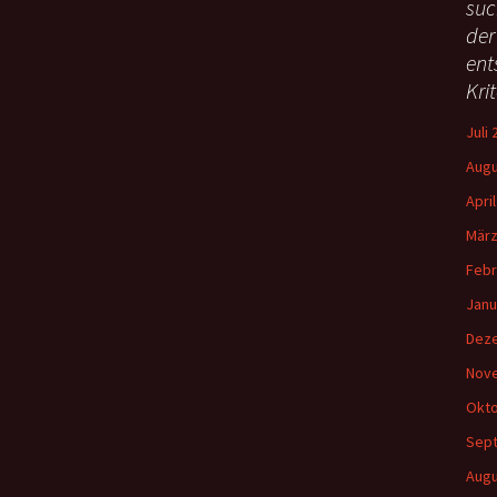
suc
h
der
e
ent
n
Kri
n
a
Juli
c
h
Augu
:
Apri
März
Febr
Janu
Dez
Nov
Okto
Sep
Augu