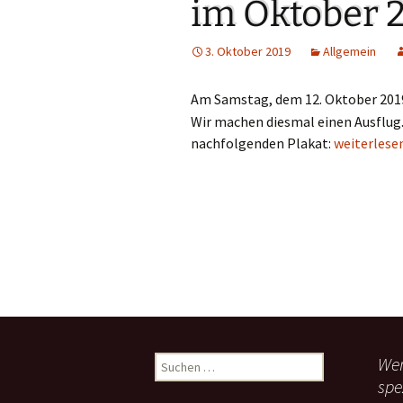
Gemeindehäus
im Oktober 
Vermietungen
3. Oktober 2019
Allgemein
Vorschau
Am Samstag, dem 12. Oktober 201
Wir machen diesmal einen Ausflug
Wochenblatt
nachfolgenden Plakat:
Café Inter
weiterlese
Zukunftswerks
Startseite
Wen
S
u
spe
c