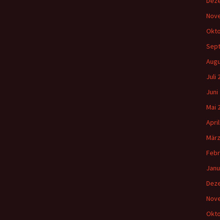
Dez
Nov
Okto
Sep
Augu
Juli
Juni
Mai 
Apri
März
Febr
Janu
Dez
Nov
Okto