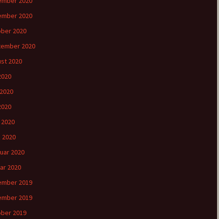
ember 2020
ember 2020
ber 2020
tember 2020
st 2020
 2020
 2020
2020
l 2020
 2020
uar 2020
ar 2020
ember 2019
ember 2019
ber 2019