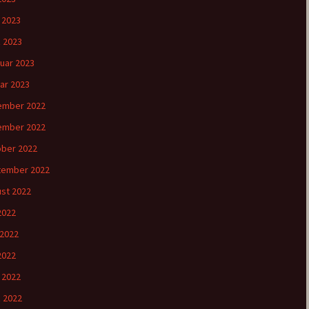
l 2023
 2023
uar 2023
ar 2023
ember 2022
ember 2022
ber 2022
tember 2022
st 2022
 2022
 2022
2022
l 2022
 2022