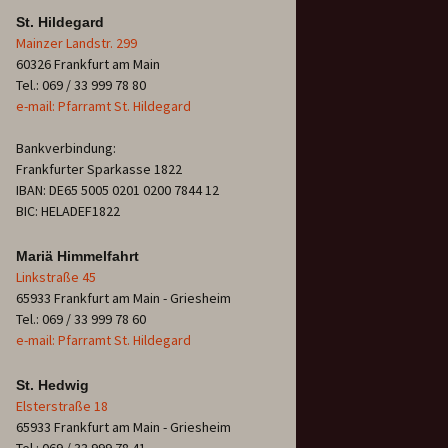
St. Hildegard
Mainzer Landstr. 299
60326 Frankfurt am Main
Tel.: 069 / 33 999 78 80
e-mail: Pfarramt St. Hildegard
Bankverbindung:
Frankfurter Sparkasse 1822
IBAN: DE65 5005 0201 0200 7844 12
BIC: HELADEF1822
Mariä Himmelfahrt
Linkstraße 45
65933 Frankfurt am Main - Griesheim
Tel.: 069 / 33 999 78 60
e-mail: Pfarramt St. Hildegard
St. Hedwig
Elsterstraße 18
65933 Frankfurt am Main - Griesheim