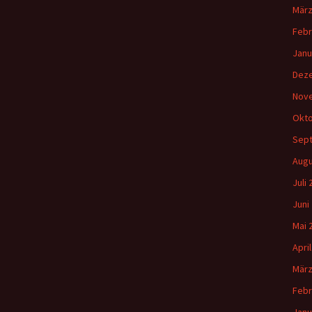
März
Febr
Janu
Dez
Nov
Okto
Sep
Augu
Juli
Juni
Mai 
Apri
März
Febr