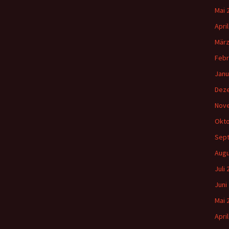
Mai 
Apri
März
Febr
Janu
Dez
Nov
Okto
Sep
Augu
Juli
Juni
Mai 
Apri