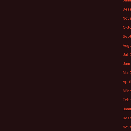
Janu
Dez
Nov
Okto
Sep
Augu
Juli
Juni
Mai 
Apri
März
Febr
Janu
Dez
Nov