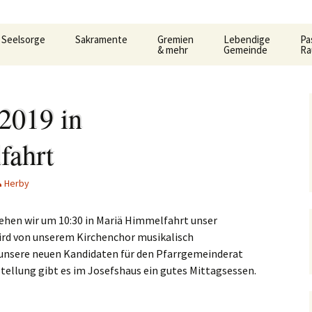
Seelsorge
Sakramente
Gremien
Lebendige
Pa
& mehr
Gemeinde
R
t
Gemeindeleitung
KDG –
Pfarrgemeinderat
Familienkreise
AC
Ho
Datenschutzerkärung
3.
und Formular
Be
2019 in
Prävention im Bistum
Verwaltungsrat
Frauengemeinschaf
Car
Limburg
Taufe
Al
fahrt
Pastoralausschuss
Jugend
Lit
So
e
Seelsorglicher Notruf
Flüchtlingshilfe – Caritas
Firmung
Firmkurs-Intern
Allgemeine
Kanonenelf
Öff
Er
Herby
lan
Herzlich Ankommen
Sozialberatung
Eucharistie
Firmkurs 2017/2018
Erstkommunion
Kernige
Hi
pt
Flüchtlingshilfe
Flü
hen wir um 10:30 in Mariä Himmelfahrt unser
haus
Bußsakrament
Erstkommunion-Inter
ird von unserem Kirchenchor musikalisch
Kirchenmusik
ka
Hedwigsforum
Her
Fr
 unsere neuen Kandidaten für den Pfarrgemeinderat
Krankensalbung
Kleinkind- Gottesdi
stellung gibt es im Josefshaus ein gutes Mittagsessen.
Hygienekonzept
Pa
gelium
Weihe
für das Josefshaus
Lektoren &
Kommunionhelfer
Pr