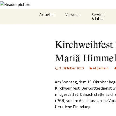
Zum
Aktuelles
Vorschau
Services
Inhalt
& Infos
springen
Oekum. Kirchentag 2021
Barrierefreihei
Kirchweihfest 
Zukunftswerkstatt –
Gemeindeheft
Startseite
St.Hildegard
Mariä Himmel
Flüchtlingshilf
3. Oktober 2019
Allgemein
Gottesdienstp
Hygienekonze
Am Sonntag, dem 13. Oktober bege
für das Josefs
Kirchweihfest.
Der Gottesdienst w
mitgestaltet. Danach stellen sich
L&K Pläne
(PGR) vor. Im Anschluss an die Vor
Herzliche Einladung.
Lesung & Evan