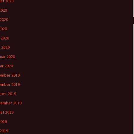
st 2020
 2020
 2020
2020
l 2020
 2020
uar 2020
ar 2020
ember 2019
ember 2019
ber 2019
tember 2019
st 2019
 2019
 2019