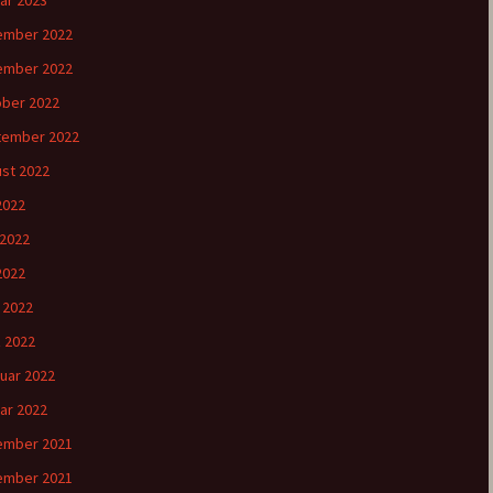
ar 2023
ember 2022
ember 2022
ber 2022
tember 2022
st 2022
 2022
 2022
2022
l 2022
 2022
uar 2022
ar 2022
ember 2021
ember 2021