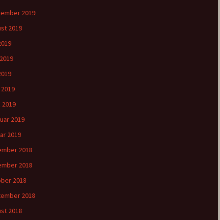
tember 2019
st 2019
 2019
 2019
2019
l 2019
 2019
uar 2019
ar 2019
ember 2018
ember 2018
ber 2018
tember 2018
st 2018