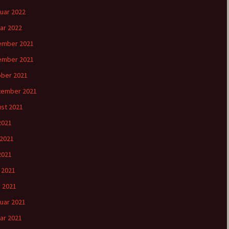
uar 2022
ar 2022
ember 2021
ember 2021
ber 2021
tember 2021
st 2021
 2021
 2021
2021
l 2021
 2021
uar 2021
ar 2021