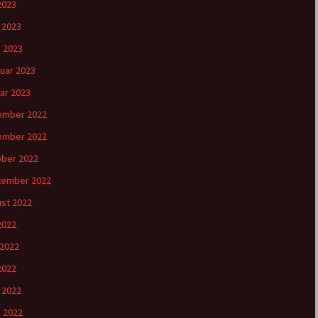
2023
l 2023
 2023
uar 2023
ar 2023
ember 2022
ember 2022
ber 2022
tember 2022
st 2022
 2022
 2022
2022
l 2022
 2022