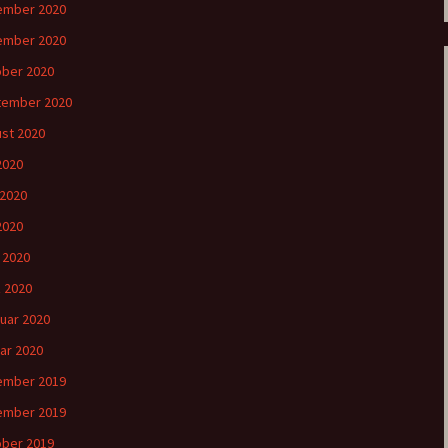
ember 2020
ember 2020
ber 2020
tember 2020
st 2020
 2020
 2020
2020
l 2020
 2020
uar 2020
ar 2020
ember 2019
ember 2019
ber 2019