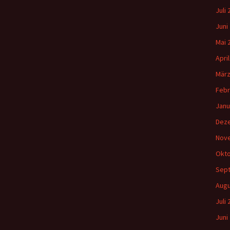
Juli
Juni
Mai 
Apri
März
Febr
Janu
Dez
Nov
Okto
Sep
Augu
Juli
Juni