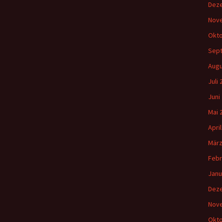
Dez
Nov
Okto
Sep
Augu
Juli
Juni
Mai 
Apri
März
Febr
Janu
Dez
Nov
Okto