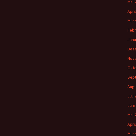
Mai 
Apri
März
Febr
Janu
Dez
Nov
Okto
Sep
Augu
Juli
Juni
Mai 
Apri
März