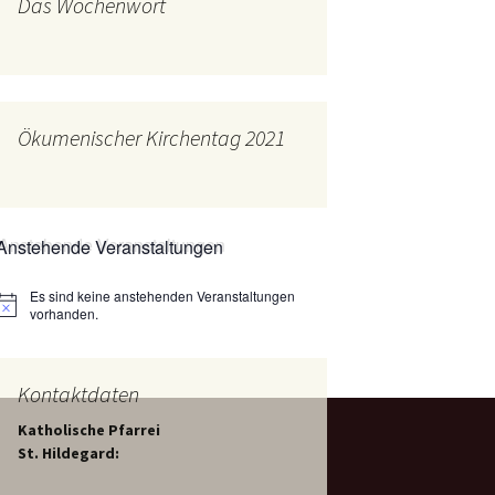
Das Wochenwort
mburg
Messdienerplan
 Gallus (ext. Link)
uffamilien
Ökumenischer Kirchentag 2021
ther-trifft-Franziskus
t. Link)
ser Wochenwort
Anstehende Veranstaltungen
kunftswerkstatt –
Ergebnisse der
artseite
Es sind keine anstehenden Veranstaltungen
Arbeitsgruppen
Hinweis
(Zukunftswerkstatt)
vorhanden.
Kontaktdaten
Katholische Pfarrei
St. Hildegard: