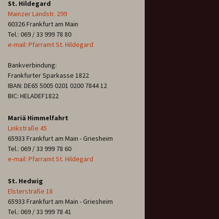
St. Hildegard
Mainzer Landstr. 299
60326 Frankfurt am Main
Tel.: 069 / 33 999 78 80
e-mail: Pfarramt St. Hildegard
Bankverbindung:
Frankfurter Sparkasse 1822
IBAN: DE65 5005 0201 0200 7844 12
BIC: HELADEF1822
Mariä Himmelfahrt
Linkstraße 45
65933 Frankfurt am Main - Griesheim
Tel.: 069 / 33 999 78 60
e-mail: Pfarramt St. Hildegard
St. Hedwig
Elsterstraße 18
65933 Frankfurt am Main - Griesheim
Tel.: 069 / 33 999 78 41