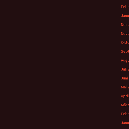
Febr
Janu
Dez
Nov
Okto
Sep
Augu
Juli
Juni
Mai 
Apri
März
Febr
Janu