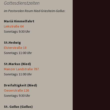
Gottesdienstzeiten
im Pastoralen Raum Nied-Griesheim-Gallus
:
Mariä Himmelfahrt
Linkstraße 64
Sonntags 9:30 Uhr
St.Hedwig
Elsterstraße 18
Sonntags 11:00 Uhr
St.Markus (Nied)
Mainzer Landstraße 787
Sonntags 11:00 Uhr
Dreifaltigkeit (Nied)
Oeserstraße 126
Sonntags 9:30 Uhr
St. Gallus (Gallus)