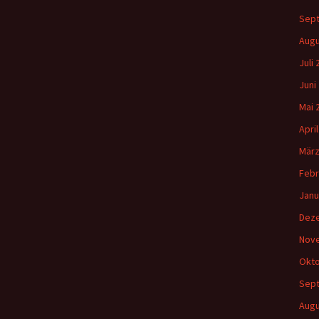
Sep
Augu
Juli
Juni
Mai 
Apri
März
Febr
Janu
Dez
Nov
Okto
Sep
Augu