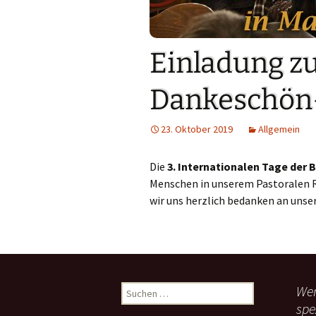
Links
Messdienerpla
Einladung 
Oekum. Kirche
Dankeschön
PGR-Wahl 2019
23. Oktober 2019
Allgemein
Prävention im 
Limburg
Die
3. Internationalen Tage der
Seelsorglicher
Menschen in unserem Pastoralen 
wir uns herzlich bedanken an uns
Stadtkirchenf
Stellenaussch
Terminplan
Wen
S
u
Unsere Kirche
spe