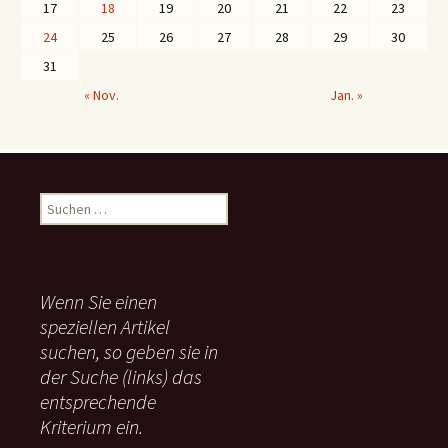
17
18
19
20
21
22
23
24
25
26
27
28
29
30
31
« Nov.
Jan. »
S
u
c
h
e
Wenn Sie einen
n
speziellen Artikel
n
suchen, so geben sie in
a
c
der Suche (links) das
h
entsprechende
:
Kriterium ein.