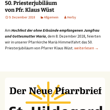
50. Priesterjubiläum
von Pfr. Klaus Wüst
9. Dezember 2018
Allgemein
Herby
Am
Hochfest der ohne Erbsünde empfangenen Jungfrau
und Gottesmutter Maria
, dem 8. Dezember 2018, feierten
wir in unserer Pfarrkirche Mariä Himmelfahrt das 50.
Priesterjubiläum von Pfarrer Klaus Wüst.
50. Priesterjubiläum 
weiterlesen
→