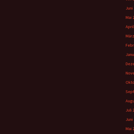
Juni
Mai 
Apri
März
Febr
Janu
Dez
Nov
Okto
Sep
Augu
Juli
Juni
Mai 