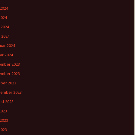
 2024
2024
l 2024
 2024
uar 2024
ar 2024
ember 2023
ember 2023
ber 2023
tember 2023
st 2023
 2023
 2023
2023