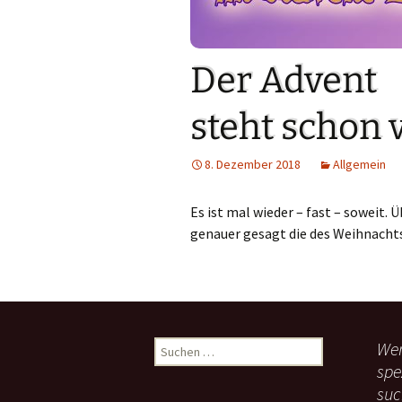
Links
Messdienerpla
Der Advent
Oekum. Kirche
steht schon 
PGR-Wahl 2019
8. Dezember 2018
Allgemein
Prävention im 
Limburg
Es ist mal wieder – fast – soweit.
Seelsorglicher
genauer gesagt die des Weihnacht
Stadtkirchenf
Stellenaussch
Wen
S
Terminplan
u
spe
c
Unsere Kirche
suc