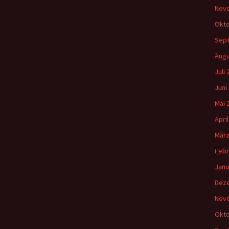
Nov
Okto
Sep
Augu
Juli
Juni
Mai 
Apri
März
Febr
Janu
Dez
Nov
Okto