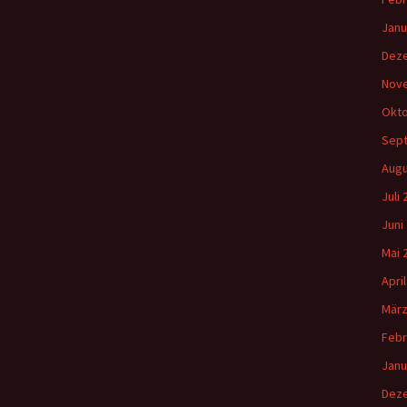
Janu
Dez
Nov
Okto
Sep
Augu
Juli
Juni
Mai 
Apri
März
Febr
Janu
Dez