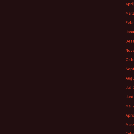
Apri
März
Febr
Janu
Dez
Nov
Okto
Sep
Augu
Juli
Juni
Mai 
Apri
März
Febr