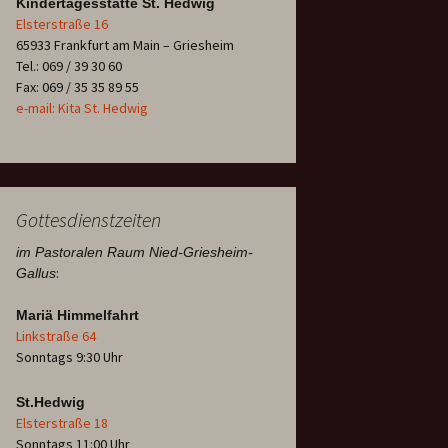
Kindertagesstätte St. Hedwig
Elsterstraße 16
65933 Frankfurt am Main – Griesheim
Tel.: 069 / 39 30 60
Fax: 069 / 35 35 89 55
e-mail: Kita St. Hedwig
Gottesdienstzeiten
im Pastoralen Raum Nied-Griesheim-
:
Gallus
Mariä Himmelfahrt
Linkstraße 64
Sonntags 9:30 Uhr
St.Hedwig
Elsterstraße 18
Sonntags 11:00 Uhr