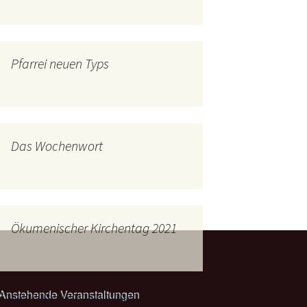
mburg
Messdienerplan
 Gallus (ext. Link)
Pfarrei neuen Typs
uffamilien
ther-trifft-Franziskus
t. Link)
ser Wochenwort
Das Wochenwort
kunftswerkstatt –
Ergebnisse der
artseite
Arbeitsgruppen
(Zukunftswerkstatt)
Ökumenischer Kirchentag 2021
Anstehende Veranstaltungen