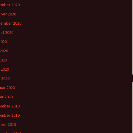
ember 2020
ber 2020
tember 2020
st 2020
 2020
 2020
2020
l 2020
 2020
uar 2020
ar 2020
ember 2019
ember 2019
ber 2019