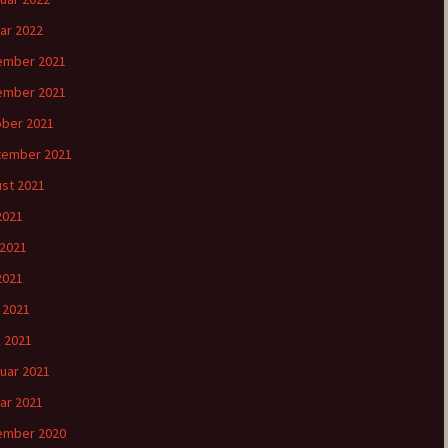
ar 2022
ember 2021
ember 2021
ber 2021
tember 2021
st 2021
 2021
 2021
2021
l 2021
 2021
uar 2021
ar 2021
ember 2020