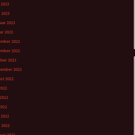
l 2023
 2023
uar 2023
ar 2023
ember 2022
ember 2022
ber 2022
tember 2022
st 2022
 2022
 2022
2022
l 2022
 2022
uar 2022