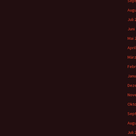
Sep
Augu
Juli
Juni
Mai 
Apri
März
Febr
Janu
Dez
Nov
Okto
Sep
Augu
Juli