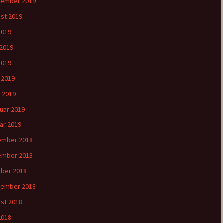
tember 2019
st 2019
 2019
 2019
2019
l 2019
 2019
uar 2019
ar 2019
ember 2018
ember 2018
ber 2018
tember 2018
st 2018
 2018