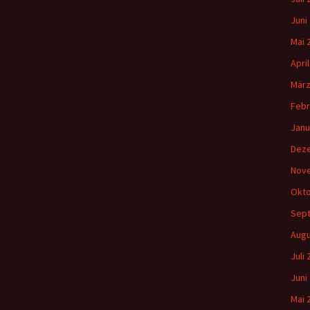
Juni
Mai 
Apri
März
Febr
Janu
Dez
Nov
Okto
Sep
Augu
Juli
Juni
Mai 