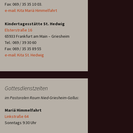
Fax: 069 / 35 35 10 03.
e-mail: Kita Mariä Himmelfahrt
Kindertagesstätte St. Hedwig
Elsterstraße 16
65933 Frankfurt am Main – Griesheim
Tel.: 069 / 39 30 60
Fax: 069 / 35 35 89 55
e-mail: Kita St. Hedwig
Gottesdienstzeiten
im Pastoralen Raum Nied-Griesheim-Gallus
:
Mariä Himmelfahrt
Linkstraße 64
Sonntags 9:30 Uhr