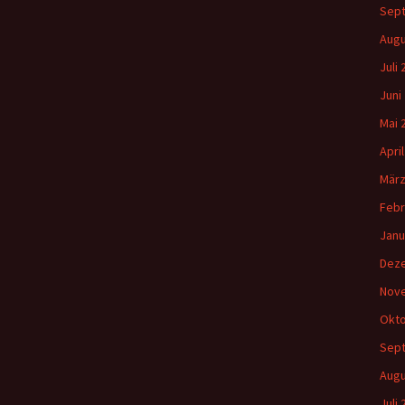
Sep
Augu
Juli
Juni
Mai 
Apri
März
Febr
Janu
Dez
Nov
Okto
Sep
Augu
Juli