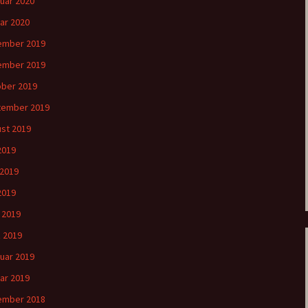
uar 2020
ar 2020
ember 2019
ember 2019
ber 2019
tember 2019
st 2019
 2019
 2019
2019
l 2019
 2019
uar 2019
ar 2019
ember 2018