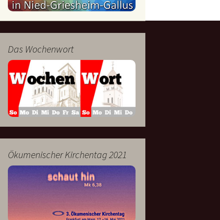
mburg
Messdienerplan
 Gallus (ext. Link)
Das Wochenwort
uffamilien
ther-trifft-Franziskus
t. Link)
ser Wochenwort
kunftswerkstatt –
Ergebnisse der
artseite
Arbeitsgruppen
(Zukunftswerkstatt)
Ökumenischer Kirchentag 2021