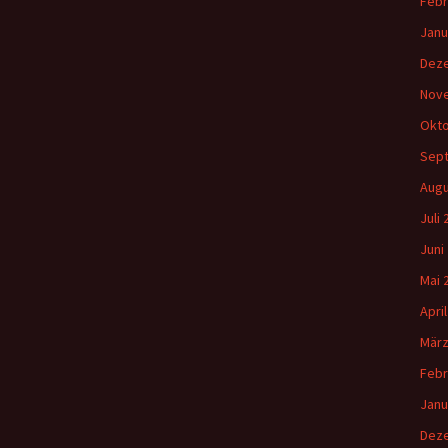
Febr
Janu
Dez
Nov
Okto
Sep
Augu
Juli
Juni
Mai 
Apri
März
Febr
Janu
Dez