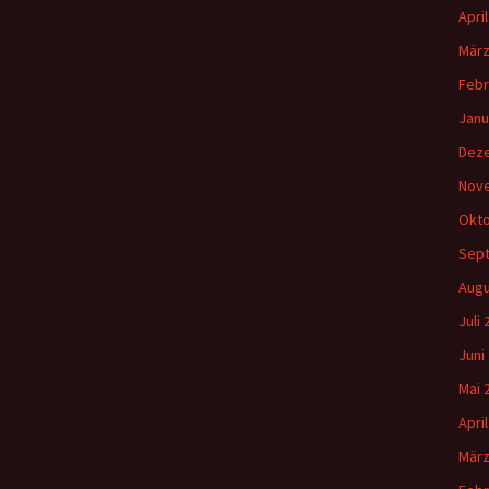
Apri
März
Febr
Janu
Dez
Nov
Okto
Sep
Augu
Juli
Juni
Mai 
Apri
März