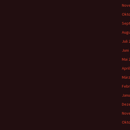
Nov
Okto
Sep
Augu
Juli
Juni
Mai 
Apri
März
Febr
Janu
Dez
Nov
Okto