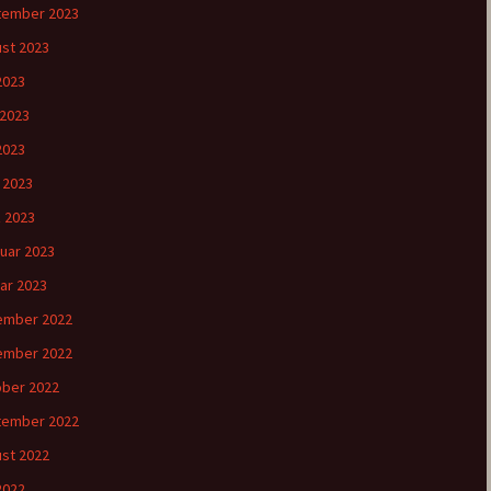
tember 2023
st 2023
 2023
 2023
2023
l 2023
 2023
uar 2023
ar 2023
ember 2022
ember 2022
ber 2022
tember 2022
st 2022
 2022