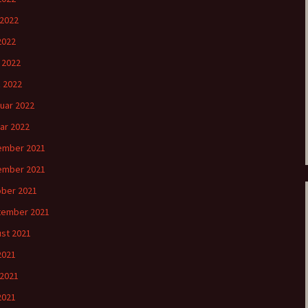
 2022
2022
l 2022
 2022
uar 2022
ar 2022
ember 2021
ember 2021
ber 2021
tember 2021
st 2021
 2021
 2021
2021