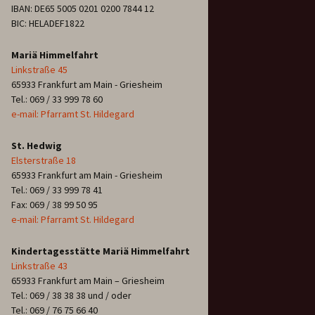
IBAN: DE65 5005 0201 0200 7844 12
BIC: HELADEF1822
Mariä Himmelfahrt
Linkstraße 45
65933 Frankfurt am Main - Griesheim
Tel.: 069 / 33 999 78 60
e-mail: Pfarramt St. Hildegard
St. Hedwig
Elsterstraße 18
65933 Frankfurt am Main - Griesheim
Tel.: 069 / 33 999 78 41
Fax: 069 / 38 99 50 95
e-mail: Pfarramt St. Hildegard
Kindertagesstätte Mariä Himmelfahrt
Linkstraße 43
65933 Frankfurt am Main – Griesheim
Tel.: 069 / 38 38 38 und / oder
Tel.: 069 / 76 75 66 40