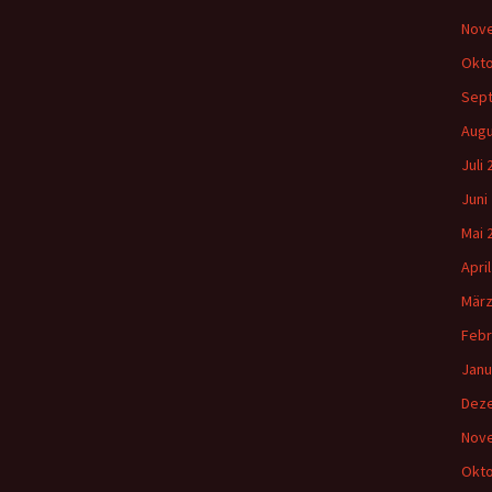
Gemeindehäus
Nov
Vermietungen
Okto
Sep
Vorschau
Augu
Wochenblatt
Juli
Juni
Zukunftswerks
Startseite
Mai 
Apri
März
Febr
Janu
Dez
Nov
Okto