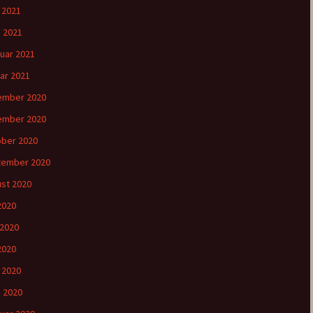
l 2021
 2021
uar 2021
ar 2021
ember 2020
ember 2020
ber 2020
tember 2020
st 2020
 2020
 2020
2020
l 2020
 2020