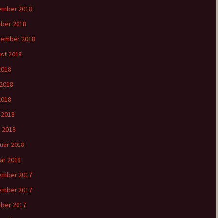
ember 2018
ber 2018
tember 2018
st 2018
 2018
 2018
2018
l 2018
 2018
uar 2018
ar 2018
ember 2017
ember 2017
ber 2017