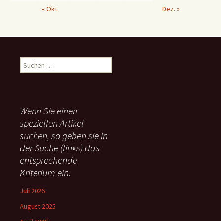
« Okt.
Dez. »
S
u
c
h
e
Wenn Sie einen
n
speziellen Artikel
n
suchen, so geben sie in
a
c
der Suche (links) das
h
entsprechende
:
Kriterium ein.
Juli 2026
August 2025