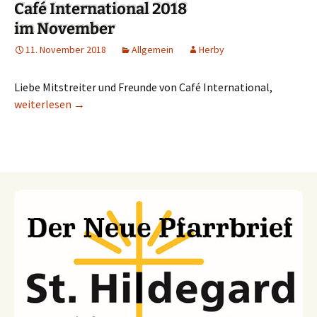
Café International 2018
im November
11. November 2018
Allgemein
Herby
Liebe Mitstreiter und Freunde von Café International,
Café International 2018 im November
weiterlesen
→