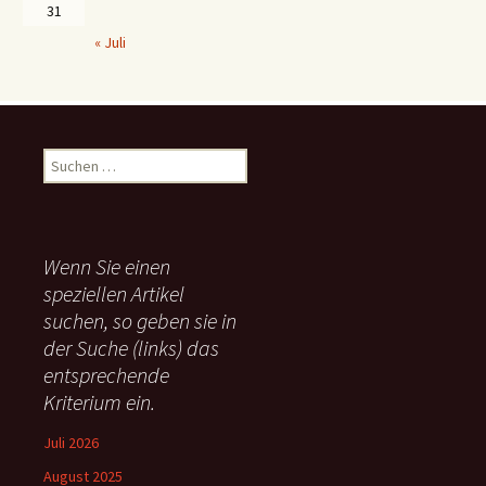
31
« Juli
S
u
c
h
e
Wenn Sie einen
n
speziellen Artikel
n
suchen, so geben sie in
a
c
der Suche (links) das
h
entsprechende
:
Kriterium ein.
Juli 2026
August 2025