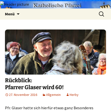
Zum
Suchen
Menü
Inhalt
nach:
springen
Rückblick:
Pfarrer Glaser wird 60!
27. November 2016
Allgemein
Herby
Pfr. Glaser hatte sich hierfür etwas ganz Besonderes