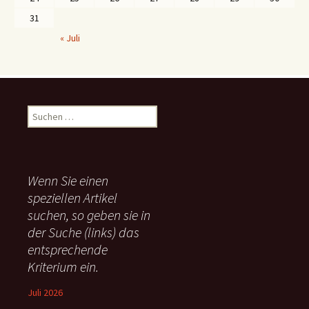
31
« Juli
S
u
c
h
e
Wenn Sie einen
n
speziellen Artikel
n
suchen, so geben sie in
a
c
der Suche (links) das
h
entsprechende
:
Kriterium ein.
Juli 2026