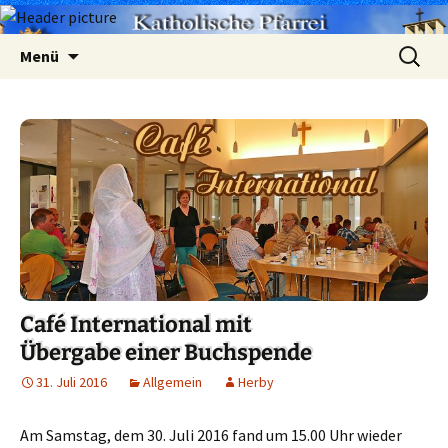
Zum
Suchen
Menü
Inhalt
nach:
springen
Café International mit
Übergabe einer Buchspende
31. Juli 2016
Allgemein
Herby
Am Samstag, dem 30. Juli 2016 fand um 15.00 Uhr wieder