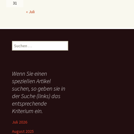
31
« Juli
S
u
c
h
e
Wenn Sie einen
n
speziellen Artikel
n
suchen, so geben sie in
a
c
der Suche (links) das
h
entsprechende
:
Kriterium ein.
Juli 2026
August 2025