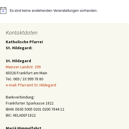
Es sind keine anstehenden Veranstaltungen vorhanden.
Hinweis
Kontaktdaten
Katholische Pfarrei
St. Hildegard:
St. Hildegard
Mainzer Landstr. 299
60326 Frankfurt am Main
Tel.: 069 / 33 999 78 80
e-mail: Pfarramt St. Hildegard
Bankverbindung:
Frankfurter Sparkasse 1822
IBAN: DE65 5005 0201 0200 7844 12
BIC: HELADEF1822
Mariä Himmelfahrt