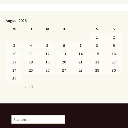
August 2026
M
D
M
D
F
S
S
1
2
3
4
5
6
7
8
9
10
11
12
13
14
15
16
17
18
19
20
21
22
23
24
25
26
27
28
29
30
31
« Juli
S
u