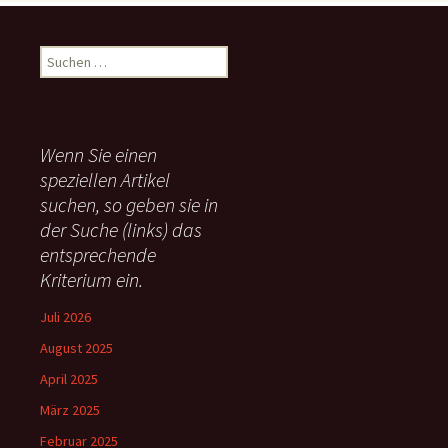
S
u
c
h
e
Wenn Sie einen
n
speziellen Artikel
n
suchen, so geben sie in
a
c
der Suche (links) das
h
entsprechende
:
Kriterium ein.
Juli 2026
August 2025
April 2025
März 2025
Februar 2025