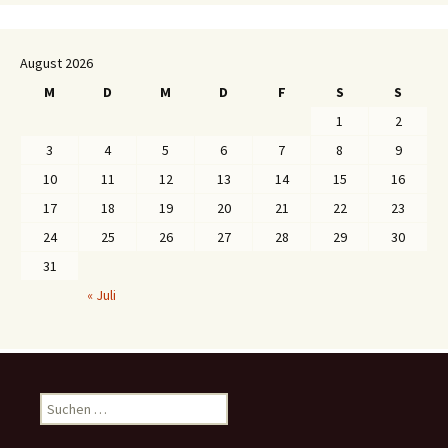
August 2026
M
D
M
D
F
S
S
1
2
3
4
5
6
7
8
9
10
11
12
13
14
15
16
17
18
19
20
21
22
23
24
25
26
27
28
29
30
31
« Juli
S
u
c