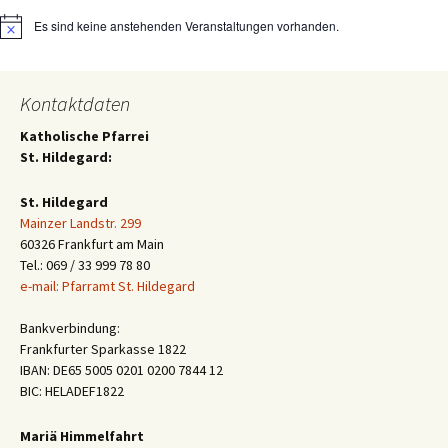
Es sind keine anstehenden Veranstaltungen vorhanden.
Hinweis
Kontaktdaten
Katholische Pfarrei
St. Hildegard:
St. Hildegard
Mainzer Landstr. 299
60326 Frankfurt am Main
Tel.: 069 / 33 999 78 80
e-mail: Pfarramt St. Hildegard
Bankverbindung:
Frankfurter Sparkasse 1822
IBAN: DE65 5005 0201 0200 7844 12
BIC: HELADEF1822
Mariä Himmelfahrt