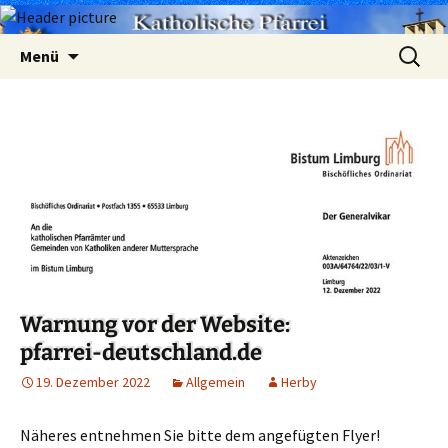
Zum
Suchen
Menü
Inhalt
nach:
springen
Warnung vor der Website:
pfarrei-deutschland.de
19. Dezember 2022
Allgemein
Herby
Näheres entnehmen Sie bitte dem angefügten Flyer!