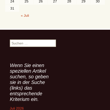
24
25
26
27
28
29
30
31
« Juli
S
u
c
h
e
Wenn Sie einen
n
speziellen Artikel
n
suchen, so geben
a
sie in der Suche
c
(links) das
h
entsprechende
:
Kriterium ein.
Juli 2026