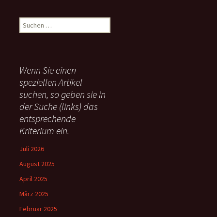
S
u
c
h
e
Wenn Sie einen
n
speziellen Artikel
n
suchen, so geben sie in
a
c
der Suche (links) das
h
entsprechende
:
Kriterium ein.
Juli 2026
August 2025
April 2025
März 2025
Februar 2025