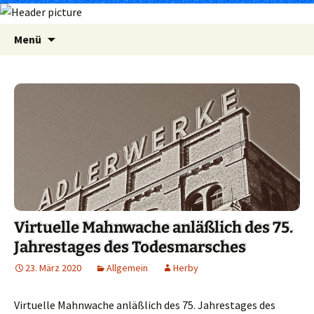
Zum
Suchen
Menü
Inhalt
nach:
springen
Virtuelle Mahnwache anläßlich des 75.
Jahrestages des Todesmarsches
23. März 2020
Allgemein
Herby
Virtuelle Mahnwache anläßlich des 75. Jahrestages des