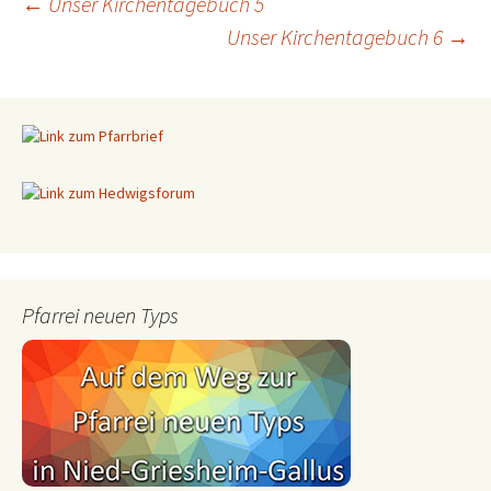
←
Unser Kirchentagebuch 5
Unser Kirchentagebuch 6
→
Beitragsnavigation
Pfarrei neuen Typs