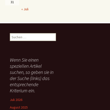
31
« Juli
S
u
c
h
e
Wenn Sie einen
n
speziellen Artikel
n
suchen, so geben sie in
a
c
der Suche (links) das
h
entsprechende
:
Kriterium ein.
Juli 2026
August 2025