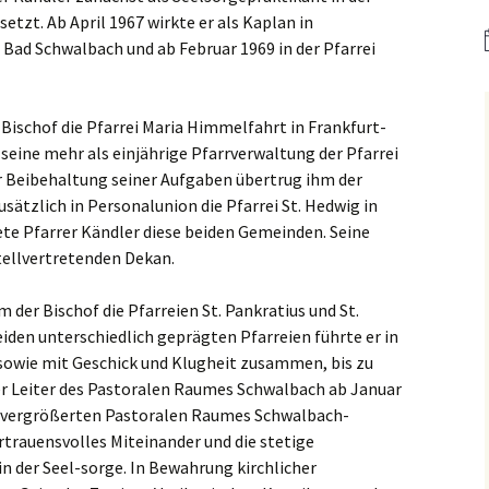
er
Bistum Limburg (ext.
Link)
setzt. Ab April 1967 wirkte er als Kaplan in
Kirche St. Hedwig
 Bad Schwalbach und ab Februar 1969 in der Pfarrei
Caritas Frankfurt (ext.
Link)
Das Pfarrhaus
Bischof die Pfarrei Maria Himmelfahrt in Frankfurt-
Förderverein Caritas (ext.
Unser Josefshaus
Link)
h seine mehr als einjährige Pfarrverwaltung der Pfarrei
er Beibehaltung seiner Aufgaben übertrug ihm der
Haus im Haus
Kirchenzeitung Limburg
(St.Hedwig)
ätzlich in Personalunion die Pfarrei St. Hedwig in
tatt –
(ext. Link)
ete Pfarrer Kändler diese beiden Gemeinden. Seine
Kirchenfenster in Mariä
tellvertretenden Dekan.
Jugendkirche Jona (ext.
Himmelfahrt
Link)
 der Bischof die Pfarreien St. Pankratius und St.
Aus dem Archiv
Stadtsynodalrat
eiden unterschiedlich geprägten Pfarreien führte er in
owie mit Geschick und Klugheit zusammen, bis zu
Wir sind Kirche (ext. Link)
cher Leiter des Pastoralen Raumes Schwalbach ab Januar
s vergrößerten Pastoralen Raumes Schwalbach-
Vereinsring Griesheim
ertrauensvolles Miteinander und die stetige
(ext. Link)
n der Seel-sorge. In Bewahrung kirchlicher