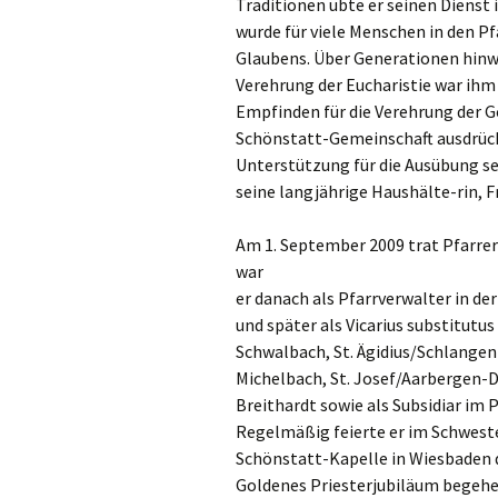
Traditionen übte er seinen Dienst 
wurde für viele Menschen in den Pf
Glaubens. Über Generationen hinwe
Verehrung der Eucharistie war ihm 
Empfinden für die Verehrung der Got
Schönstatt-Gemeinschaft ausdrückt
Unterstützung für die Ausübung se
seine langjährige Haushälte-rin, F
Am 1. September 2009 trat Pfarrer
war
er danach als Pfarrverwalter in de
und später als Vicarius substitutus
Schwalbach, St. Ägidius/Schlangen
Michelbach, St. Josef/Aarbergen-
Breithardt sowie als Subsidiar im
Regelmäßig feierte er im Schweste
Schönstatt-Kapelle in Wiesbaden d
Goldenes Priesterjubiläum begehen.