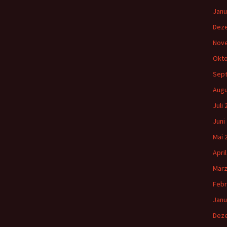
Janu
Dez
Nov
Okto
Sep
Augu
Juli
Juni
Mai 
Apri
März
Febr
Janu
Dez