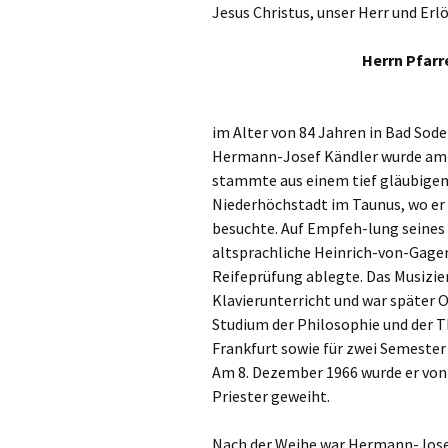
Jesus Christus, unser Herr und Erl
Links
Messdienerpla
Herrn Pfarr
Oekum. Kirche
im Alter von 84 Jahren in Bad Sode
PGR-Wahl 2019
Hermann-Josef Kändler wurde am 1
stammte aus einem tief gläubigen 
Prävention im 
Niederhöchstadt im Taunus, wo er 
Limburg
besuchte. Auf Empfeh-lung seines 
altsprachliche Heinrich-von-Gager
Seelsorglicher
Reifeprüfung ablegte. Das Musizie
Stadtkirchenf
Klavierunterricht und war später 
Studium der Philosophie und der 
Stellenaussch
Frankfurt sowie für zwei Semester
Am 8. Dezember 1966 wurde er vo
Terminplan
Priester geweiht.
Unsere Kirche
Nach der Weihe war Hermann-Josef