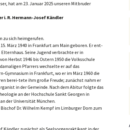
öser, hat am 23. Januar 2025 unseren Mitbruder
Hedwigsforum (ext. Link)
Trauung
Hilfenetz Nied-Griesheim
Li
Ministranten
n
Kath. Kirche Nied (ext.
KAB –
St.
er i. R. Hermann-Josef Kändler
Link)
Arbeitnehmerkirche
Die Robusten
ntag 2021
Ta
Ev. Kirche Griesheim (ext.
Spielkreise /
n zu sich heimgerufen.
Link)
Eltern-Kind-Gruppe
Seniorenarbeit
PGR – Wahl 2015
Lu
5. März 1940 in Frankfurt am Main geboren. Er ent-
(ex
St. Gallus (ext. Link)
Tauffamilien
Elternhaus. Seine Jugend verbrachte er in
Bistum
von Herbst 1946 bis Ostern 1950 die Volksschule
Un
Stadtkirche Frankfurt
Unser Wochenwort
damaligen Pfarrers wechselte er auf das
(ext. Link)
n-Gymnasium in Frankfurt, wo er im März 1960 die
 Notruf
Zu
St
ren berei-tete ihm große Freude; zunächst nahm er
Haus am Dom (ext. Link)
orum
Organist in der Gemeinde. Nach dem Abitur folgte das
Theologie an der Hochschule Sankt Georgen in
Dompfarrei St.
reibungen
Bartholomäus (ext. Link)
 an der Universität München.
n Bischof Dr. Wilhelm Kempf im Limburger Dom zum
St. Josef Bornheim (ext.
Link)
n und
Kirche Mariä Himmelfahrt
 Kändler zunächst als Seelsorgepraktikant in der