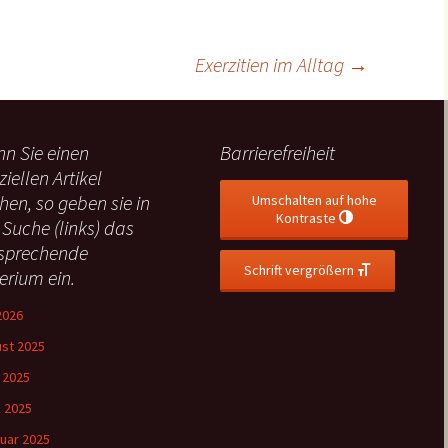
Exerzitien im Alltag
→
n Sie einen
Barrierefreiheit
ziellen Artikel
hen, so geben sie in
Umschalten auf hohe
Kontraste
 Suche (links) das
sprechende
Schrift vergrößern
terium ein.
 2026
st 2025
l 2025
 2025
uar 2025