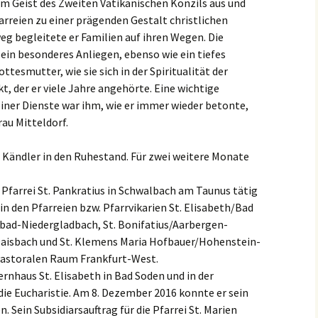
im Geist des Zweiten Vatikanischen Konzils aus und
arreien zu einer prägenden Gestalt christlichen
g begleitete er Familien auf ihren Wegen. Die
ein besonderes Anliegen, ebenso wie ein tiefes
tesmutter, wie sie sich in der Spiritualität der
, der er viele Jahre angehörte. Eine wichtige
iner Dienste war ihm, wie er immer wieder betonte,
rau Mitteldorf.
 Kändler in den Ruhestand. Für zwei weitere Monate
r Pfarrei St. Pankratius in Schwalbach am Taunus tätig
 in den Pfarreien bzw. Pfarrvikarien St. Elisabeth/Bad
bad-Niedergladbach, St. Bonifatius/Aarbergen-
Daisbach und St. Klemens Maria Hofbauer/Hohenstein-
 Pastoralen Raum Frankfurt-West.
rnhaus St. Elisabeth in Bad Soden und in der
ie Eucharistie. Am 8. Dezember 2016 konnte er sein
 Sein Subsidiarsauftrag für die Pfarrei St. Marien