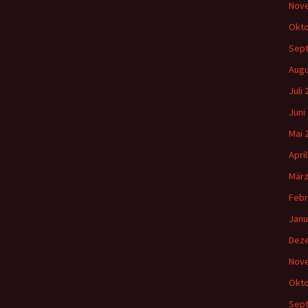
Nov
Okto
Sep
Augu
Juli
Juni
Mai 
Apri
März
Febr
Janu
Dez
Nov
Okto
Sep