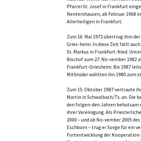
Gemeindehäus
Pfarrei St. Josef in Frankfurt einge
Nentershausen, ab Februar 1968 in
Vermietungen
Allerheiligen in Frankfurt.
Vorschau
Zum 16. Mai 1972 übertrug ihm der 
Gries-heim. In diese Zeit fällt auc
Wochenblatt
St. Markus in Frankfurt-Nied. Unt
Bischof zum 27. No-vember 1982 zus
Zukunftswerks
Startseite
Frankfurt-Griesheim. Bis 1987 leit
Mitbrüder wählten ihn 1980 zum s
Zum 15. Oktober 1987 vertraute ihm
Martin in Schwalbach/Ts. an. Die b
den folgen-den Jahren behutsam s
ihrer Vereinigung. Als Priesterli
2000 – und ab No-vember 2005 de
Eschborn – trug er Sorge für ein v
Fortentwicklung der Kooperation i