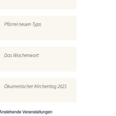
mburg
Messdienerplan
 Gallus (ext. Link)
Pfarrei neuen Typs
uffamilien
ther-trifft-Franziskus
t. Link)
ser Wochenwort
Das Wochenwort
kunftswerkstatt –
Ergebnisse der
artseite
Arbeitsgruppen
(Zukunftswerkstatt)
Ökumenischer Kirchentag 2021
Anstehende Veranstaltungen