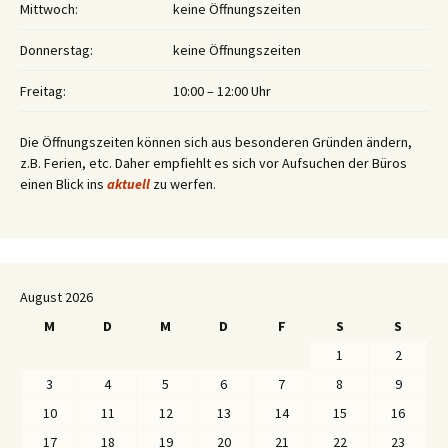
Mittwoch:
keine Öffnungszeiten
Donnerstag:
keine Öffnungszeiten
Freitag:
10:00 – 12:00 Uhr
Die Öffnungszeiten können sich aus besonderen Gründen ändern,
z.B. Ferien, etc. Daher empfiehlt es sich vor Aufsuchen der Büros
einen Blick ins
aktuell
zu werfen.
August 2026
M
D
M
D
F
S
S
1
2
3
4
5
6
7
8
9
10
11
12
13
14
15
16
17
18
19
20
21
22
23