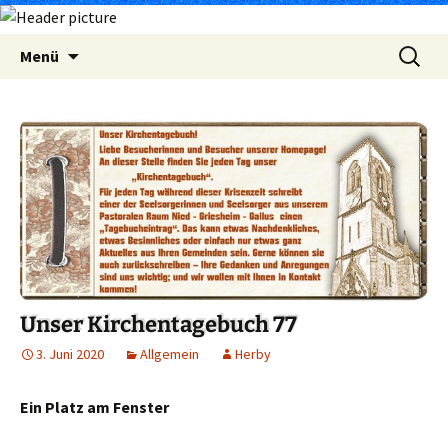
Zum
Suchen
Menü
Inhalt
nach:
springen
Unser Kirchentagebuch 77
3. Juni 2020
Allgemein
Herby
Ein Platz am Fenster