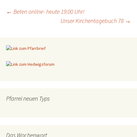
←
Beten online- heute 19:00 Uhr!
Unser Kirchentagebuch 78
→
Beitragsnavigation
Pfarrei neuen Typs
Das Wochenwort