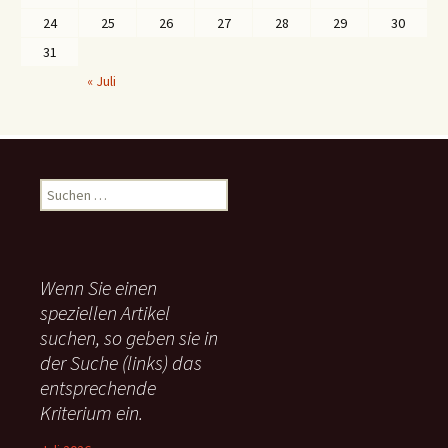
24
25
26
27
28
29
30
31
« Juli
S
u
c
h
e
Wenn Sie einen
n
speziellen Artikel
n
suchen, so geben sie in
a
c
der Suche (links) das
h
entsprechende
:
Kriterium ein.