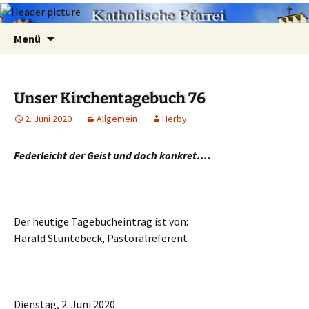
Zum
Suchen
Menü
Inhalt
nach:
springen
Unser Kirchentagebuch 76
2. Juni 2020
Allgemein
Herby
Federleicht der Geist und doch konkret….
Der heutige Tagebucheintrag ist von:
Harald Stuntebeck, Pastoralreferent
Dienstag, 2. Juni 2020