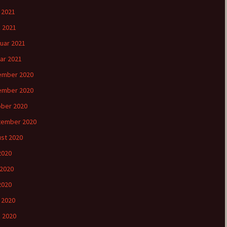
l 2021
 2021
uar 2021
ar 2021
ember 2020
ember 2020
ber 2020
tember 2020
st 2020
 2020
 2020
2020
l 2020
 2020