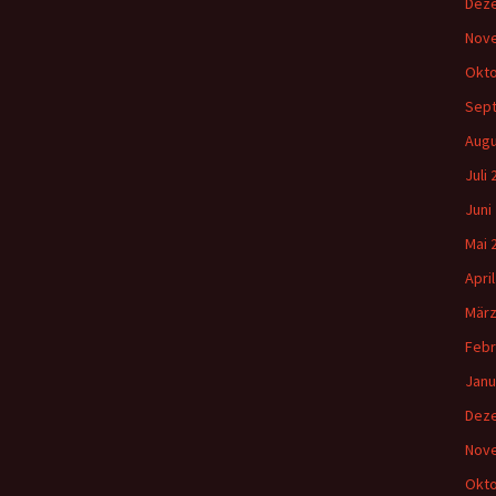
Gemeindehäus
Dez
Nov
Vermietungen
Okto
Vorschau
Sep
Augu
Wochenblatt
Juli
Juni
Zukunftswerks
Startseite
Mai 
Apri
März
Febr
Janu
Dez
Nov
Okto