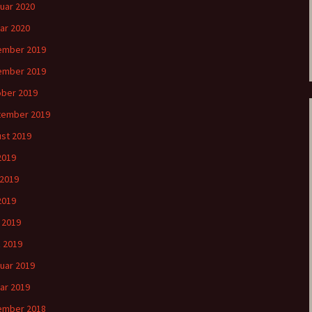
uar 2020
ar 2020
ember 2019
ember 2019
ber 2019
tember 2019
st 2019
 2019
 2019
2019
l 2019
 2019
uar 2019
ar 2019
ember 2018