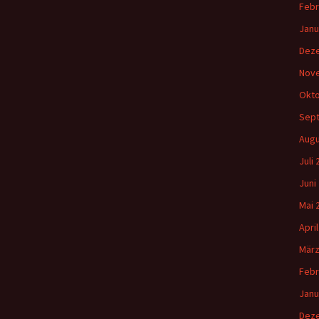
Febr
Janu
Dez
Nov
Okto
Sep
Augu
Juli
Juni
Mai 
Apri
März
Febr
Janu
Dez