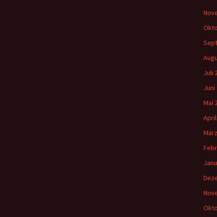
Nov
Okto
Sep
Augu
Juli
Juni
Mai 
Apri
März
Febr
Janu
Dez
Nov
Okto