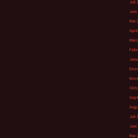
Juli
Juni
Mai 
Apri
März
Febr
Janu
Dez
Nov
Okto
Sep
Augu
Juli
Juni
Mai 