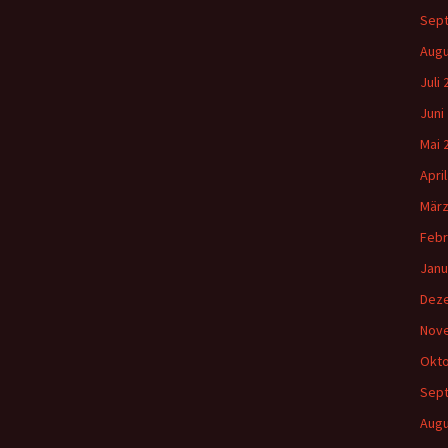
Sep
Augu
Juli
Juni
Mai 
Apri
März
Febr
Janu
Dez
Nov
Okto
Sep
Augu