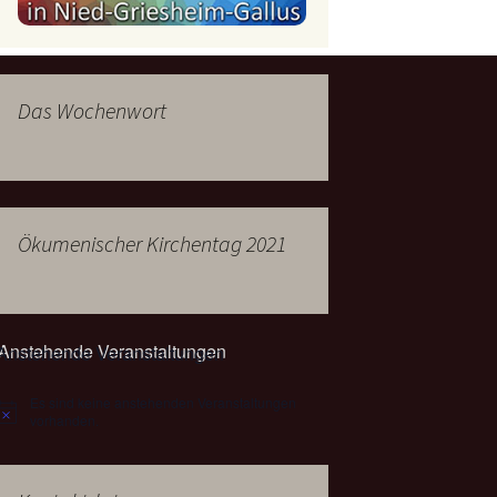
mburg
Messdienerplan
 Gallus (ext. Link)
Das Wochenwort
uffamilien
ther-trifft-Franziskus
t. Link)
ser Wochenwort
Ökumenischer Kirchentag 2021
kunftswerkstatt –
Ergebnisse der
artseite
Arbeitsgruppen
(Zukunftswerkstatt)
Anstehende Veranstaltungen
Es sind keine anstehenden Veranstaltungen
Hinweis
vorhanden.