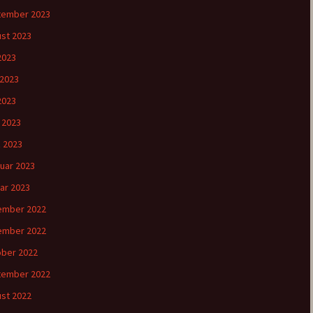
tember 2023
st 2023
 2023
 2023
2023
l 2023
 2023
uar 2023
ar 2023
ember 2022
ember 2022
ber 2022
tember 2022
st 2022