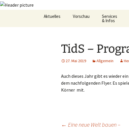
Zum
Aktuelles
Vorschau
Services
Inhalt
& Infos
springen
Oekum. Kirchentag 2021
Barrierefreihei
TidS – Prog
Zukunftswerkstatt –
Gemeindeheft
Startseite
St.Hildegard
27. Mai 2019
Allgemein
He
Flüchtlingshilf
Auch dieses Jahr gibt es wieder e
Gottesdienstp
dem nachfolgenden Flyer. Es spie
Körner mit.
Hygienekonze
für das Josefs
L&K Pläne
Lesung & Evan
←
Eine neue Welt bauen –