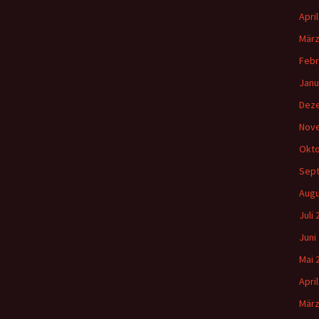
Apri
März
Febr
Janu
Dez
Nov
Okto
Sep
Augu
Juli
Juni
Mai 
Apri
März