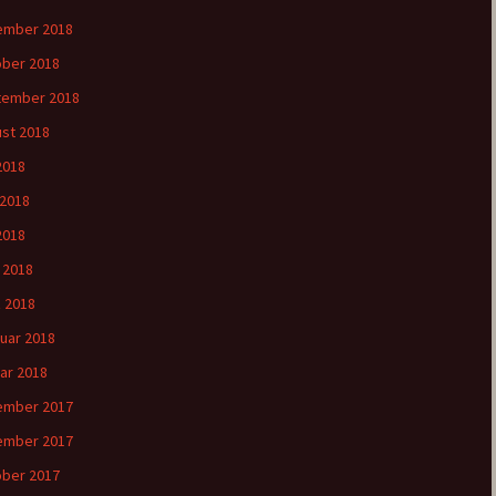
ember 2018
ber 2018
tember 2018
st 2018
 2018
 2018
2018
l 2018
 2018
uar 2018
ar 2018
ember 2017
ember 2017
ber 2017