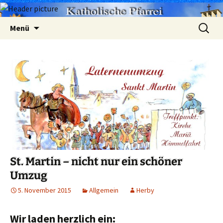
Zum
Suchen
Menü
Inhalt
nach:
springen
St. Martin – nicht nur ein schöner
Umzug
5. November 2015
Allgemein
Herby
Wir laden herzlich ein: