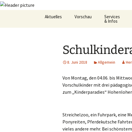
Zum
Aktuelles
Vorschau
Services
Inhalt
& Infos
springen
Oekum. Kirchentag 2021
Barrierefreihei
Schulkinder
Zukunftswerkstatt –
Gemeindeheft
Startseite
St.Hildegard
8. Juni 2018
Allgemein
He
Flüchtlingshilf
Von Montag, den 04.06. bis Mittwo
Gottesdienstp
Vorschulkinder mit drei pädagogis
zum „Kinderparadies“ Hohenloher 
Hygienekonze
für das Josefs
L&K Pläne
Streichelzoo, ein Fuhrpark, eine 
Ponyreiten, Pferdekutsche Fahrte
Lesung & Evan
vieles andere mehr. Bei schönstem