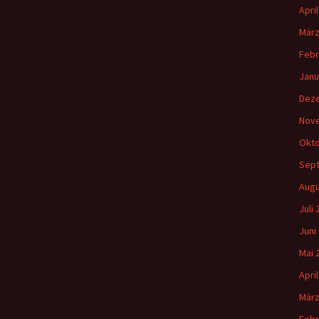
Apri
März
Febr
Janu
Dez
Nov
Okto
Sep
Augu
Juli
Juni
Mai 
Apri
März