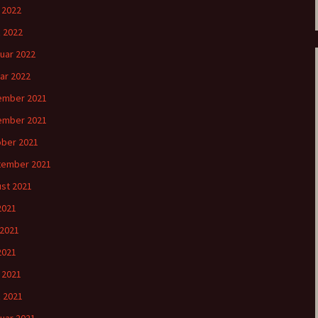
l 2022
 2022
uar 2022
ar 2022
ember 2021
ember 2021
ber 2021
tember 2021
st 2021
 2021
 2021
2021
l 2021
 2021