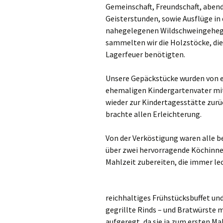
Gemeinschaft, Freundschaft, aben
Links
Geisterstunden, sowie Ausflüge i
Messdienerpla
nahegelegenen Wildschweingehege
sammelten wir die Holzstöcke, di
Oekum. Kirche
Lagerfeuer benötigten.
PGR-Wahl 2019
Unsere Gepäckstücke wurden von 
ehemaligen Kindergartenvater mit
Prävention im 
wieder zur Kindertagesstätte zurü
Limburg
brachte allen Erleichterung.
Seelsorglicher
Von der Verköstigung waren alle be
Stadtkirchenf
über zwei hervorragende Köchinnen
Mahlzeit zubereiten, die immer le
Stellenaussch
Terminplan
reichhaltiges Frühstücksbuffet u
gegrillte Rinds – und Bratwürste m
Unsere Kirche
aufgeregt, da sie ja zum ersten M