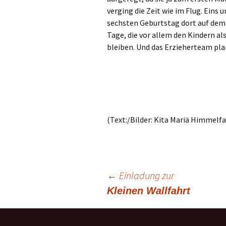
Gemeindehäus
verging die Zeit wie im Flug. Eins
sechsten Geburtstag dort auf dem 
Vermietungen
Tage, die vor allem den Kindern al
Vorschau
bleiben. Und das Erzieherteam pl
Wochenblatt
Zukunftswerks
Startseite
(Text:/Bilder: Kita Mariä Himmelfa
←
Einladung zur
Kleinen Wallfahrt
Beitragsnavigation