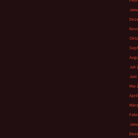
Febr
Janu
Dez
Nov
Okto
Sep
Augu
Juli
Juni
Mai 
Apri
März
Febr
Janu
Dez