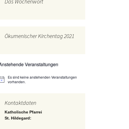
Das Wochenwort
mburg
Messdienerplan
 Gallus (ext. Link)
uffamilien
Ökumenischer Kirchentag 2021
ther-trifft-Franziskus
t. Link)
ser Wochenwort
Anstehende Veranstaltungen
kunftswerkstatt –
Ergebnisse der
artseite
Es sind keine anstehenden Veranstaltungen
Arbeitsgruppen
Hinweis
(Zukunftswerkstatt)
vorhanden.
Kontaktdaten
Katholische Pfarrei
St. Hildegard: