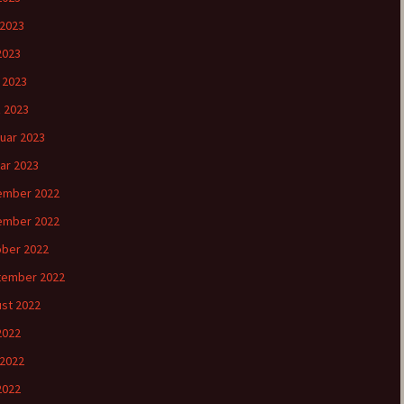
 2023
2023
l 2023
 2023
uar 2023
ar 2023
ember 2022
ember 2022
ber 2022
tember 2022
st 2022
 2022
 2022
2022