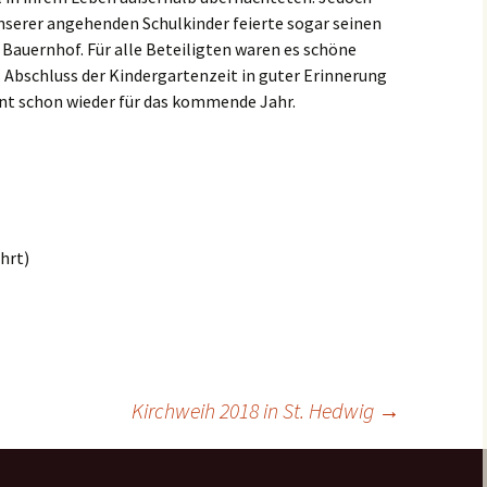
er
Bistum Limburg (ext.
Link)
 unserer angehenden Schulkinder feierte sogar seinen
Kirche St. Hedwig
Bauernhof. Für alle Beteiligten waren es schöne
Caritas Frankfurt (ext.
s Abschluss der Kindergartenzeit in guter Erinnerung
Link)
Das Pfarrhaus
ant schon wieder für das kommende Jahr.
Förderverein Caritas (ext.
Unser Josefshaus
Link)
Haus im Haus
Kirchenzeitung Limburg
(St.Hedwig)
tatt –
(ext. Link)
Kirchenfenster in Mariä
hrt)
Jugendkirche Jona (ext.
Himmelfahrt
Link)
Aus dem Archiv
Stadtsynodalrat
Wir sind Kirche (ext. Link)
Kirchweih 2018 in St. Hedwig
→
Vereinsring Griesheim
(ext. Link)