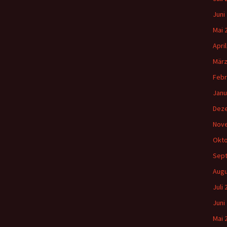
Juni
Mai 
Apri
März
Febr
Janu
Dez
Nov
Okto
Sep
Augu
Juli
Juni
Mai 