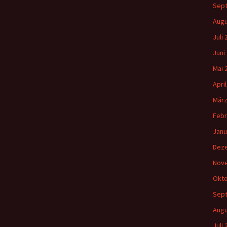
Sep
Augu
Juli
Juni
Mai 
Apri
März
Febr
Janu
Dez
Nov
Okto
Sep
Augu
Juli