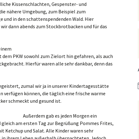
dliche Kissenschlachten, Gespenster- und
Hedwigsforum (ext. Link)
Trauung
Hilfenetz Nied-Griesheim
Li
n die nähere Umgebung, zum Beispiel zum
Ministranten
n
Kath. Kirche Nied (ext.
KAB –
St.
 und in den schattenspendenden Wald. Hier
Link)
Arbeitnehmerkirche
e wir dann abends zum Stockbrotbacken und für das
Die Robusten
ntag 2021
Ta
Ev. Kirche Griesheim (ext.
Spielkreise /
Link)
Eltern-Kind-Gruppe
Seniorenarbeit
PGR – Wahl 2015
Lu
einem
(ex
St. Gallus (ext. Link)
Tauffamilien
 dem PKW sowohl zum Zielort hin gefahren, als auch
Bistum
ckgebracht. Hierfür waren alle sehr dankbar, denn das
Un
Stadtkirche Frankfurt
Unser Wochenwort
(ext. Link)
 Notruf
Zu
St
geistert, zumal wir ja in unserer Kindertagesstätte
Haus am Dom (ext. Link)
orum
 verfügen können, die täglich eine frische warme
cker schmeckt und gesund ist.
Dompfarrei St.
reibungen
Bartholomäus (ext. Link)
Außerdem gab es jeden Morgen ein
St. Josef Bornheim (ext.
nd gleich am ersten Tag zur Begrüßung Pommes Frites,
Link)
it Ketchup und Salat. Alle Kinder waren sehr
n und
Kirche Mariä Himmelfahrt
al in ihrem Leben außerhalb übernachteten. Jedoch