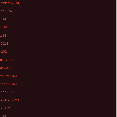
tember 2024
st 2024
 2024
 2024
2024
l 2024
 2024
uar 2024
ar 2024
ember 2023
ember 2023
ber 2023
tember 2023
st 2023
 2023