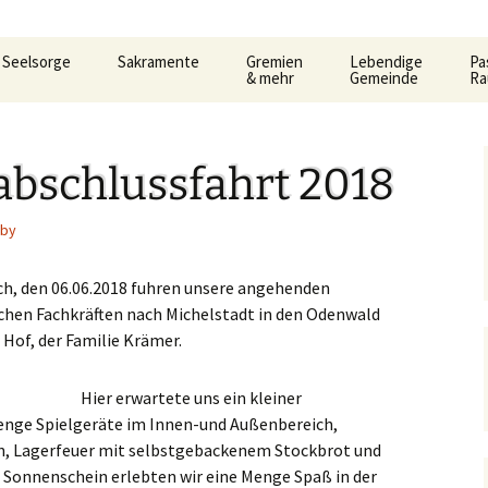
Seelsorge
Sakramente
Gremien
Lebendige
Pa
& mehr
Gemeinde
R
t
Gemeindeleitung
KDG –
Pfarrgemeinderat
Familienkreise
AC
Ho
Datenschutzerkärung
3.
und Formular
Be
abschlussfahrt 2018
Prävention im Bistum
Verwaltungsrat
Frauengemeinschaf
Car
Limburg
Taufe
Al
Pastoralausschuss
Jugend
Lit
So
rby
e
Seelsorglicher Notruf
Flüchtlingshilfe – Caritas
Firmung
Firmkurs-Intern
Allgemeine
Kanonenelf
Öff
Er
ch, den 06.06.2018 fuhren unsere angehenden
lan
Herzlich Ankommen
Sozialberatung
Eucharistie
Firmkurs 2017/2018
Erstkommunion
chen Fachkräften nach Michelstadt in den Odenwald
Kernige
Hi
Hof, der Familie Krämer.
pt
Flüchtlingshilfe
Flü
haus
Bußsakrament
Erstkommunion-Inter
Kirchenmusik
ka
Hedwigsforum
Her
Fr
Hier erwartete uns ein kleiner
Krankensalbung
Kleinkind- Gottesdi
Menge Spielgeräte im Innen-und Außenbereich,
Hygienekonzept
Pa
n, Lagerfeuer mit selbstgebackenem Stockbrot und
gelium
Weihe
für das Josefshaus
Lektoren &
 Sonnenschein erlebten wir eine Menge Spaß in der
Kommunionhelfer
Pr