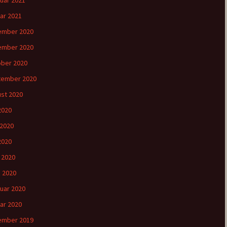
uar 2021
ar 2021
ember 2020
ember 2020
ber 2020
tember 2020
st 2020
 2020
 2020
2020
l 2020
 2020
uar 2020
ar 2020
ember 2019